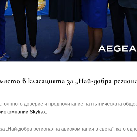
 място в класацията за „Най-добра регион
постоянното доверие и предпочитание на пътническата общ
иокомпании Skytrax.
за „Най-добра регионална авиокомпания в света“, като едн