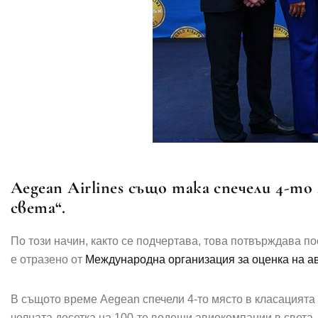
Aegean Airlines също така спечели 4-то
света“.
По този начин, както се подчертава, това потвърждава 
е отразено от
Международна организация за оценка на ав
В същото време Aegean спечели 4-то място в класацията 
челната десетка на 100-те водещи авиокомпании в света.