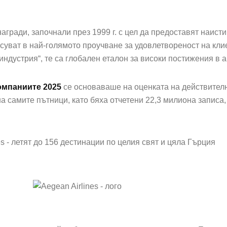
агради, започнали през 1999 г. с цел да предоставят наист
асуват в най-голямото проучване за удовлетвореност на кли
индустрия“, те са глобален еталон за високи постижения в 
омпаниите 2025
се основаваше на оценката на действител
 на самите пътници, като бяха отчетени 22,3 милиона запис