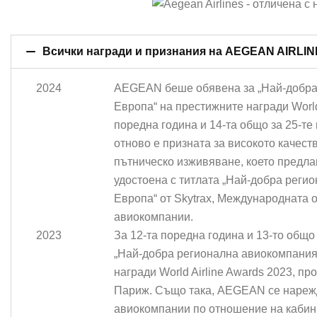
Всички награди и признания на AEGEAN AIRLI
2024
AEGEAN беше обявена за „Най-добра
Европа“ на престижните награди World 
поредна година и 14-та общо за 25-т
отново е призната за високото качест
пътническо изживяване, което предлаг
удостоена с титлата „Най-добра реги
Европа“ от Skytrax, Международната 
авиокомпании.
2023
За 12-та поредна година и 13-то общ
„Най-добра регионална авиокомпания
награди World Airline Awards 2023, п
Париж. Също така, AEGEAN се нареж
авиокомпании по отношение на кабин