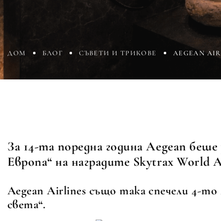
ДОМ
БЛОГ
СЪВЕТИ И ТРИКОВЕ
AEGEAN AIR
За 14-та поредна година Aegean беше
Европа“ на наградите Skytrax World Ai
Aegean Airlines също така спечели 4-то
света“.