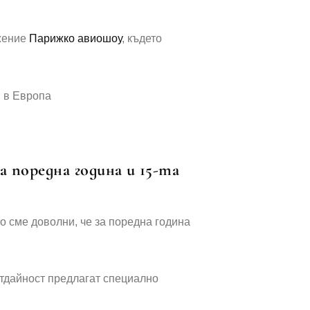
ожение
Парижко авиошоу
, където
а поредна година и 15-та
о сме доволни, че за поредна година
отдайност предлагат специално