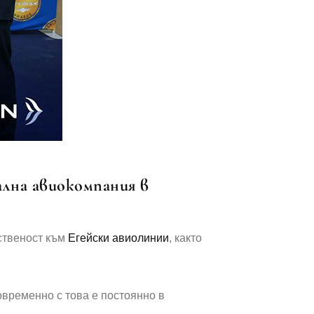
ална авиокомпания в
ественост към
Егейски авиолинии
, както
овременно с това е постоянно в