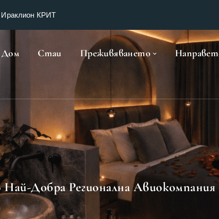
, Ираклион КРИТ
Дом
Стаи
Преживяването
Направете
 Най-Добра Регионална Авиокомпания В