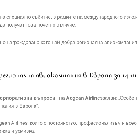
на специално събитие, в рамките на международното изл
да получат това почетно отличие.
а регионална авиокомпания в Европа за 14-т
орпоративни въпроси“ на Aegean Airlines
заяви: „Особен
пания в Европа“.
ean Airlines, които с постоянство, професионализъм и все
рижа и усмивка.