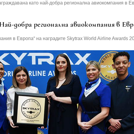
а „Най-добра регионална авиокомпания в Ев
ия в Европа“ на наградите Skytrax World Airline Awards 202