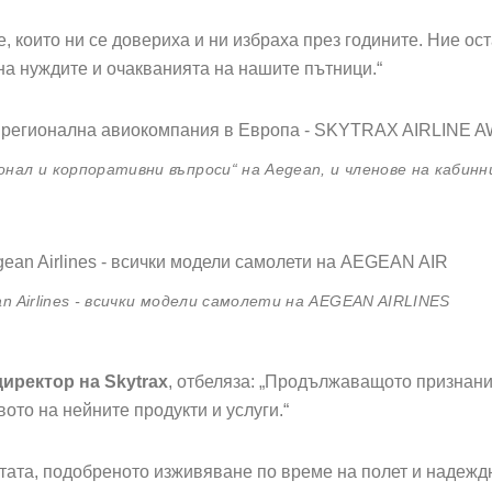
е, които ни се довериха и ни избраха през годините. Ние о
на нуждите и очакванията на нашите пътници.“
нал и корпоративни въпроси“ на Aegean, и членове на кабин
n Airlines - всички модели самолети на AEGEAN AIRLINES
иректор на Skytrax
, отбеляза: „Продължаващото признани
вото на нейните продукти и услуги.“
ата, подобреното изживяване по време на полет и надеждн