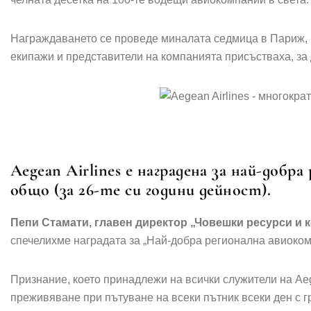
Награждаването се проведе миналата седмица в Париж, 
екипажи и представители на компанията присъстваха, за 
Aegean Airlines е наградена за най-добр
общо (за 26-те си години дейност).
Пепи Стамати, главен директор „Човешки ресурси и к
спечелихме наградата за „Най-добра регионална авиоком
Признание, което принадлежи на всички служители на Aeg
преживяване при пътуване на всеки пътник всеки ден с г