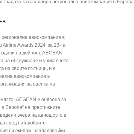
NES
 регионална авиокомпания в
Airline Awards 2024, за 13-та
е години на дейност. AEGEAN
во на обслужване и уникалното
а на своите пътници, и е
онална авиокомпания в
организация за оценка на
о място, AEGEAN е обявена за
 в Европа“ на престижните
роведени вчера на авиошоуто в
да сред най-добрите
ния си екипаж, завладявайки