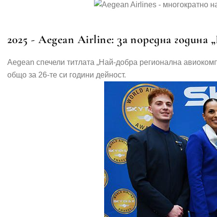
2025 - Aegean Airline: за поредна годин
Aegean спечели титлата „Най-добра регионална авиокомпан
общо за 26-те си години дейност.