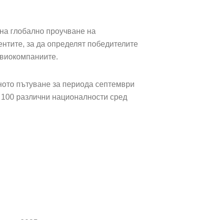
ина глобално проучване на
ентите, за да определят победителите
авиокомпаниите.
ното пътуване за периода септември
а, 100 различни националности сред