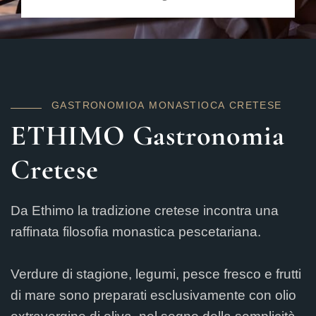
G
A
S
T
R
O
N
O
M
IO
A
M
O
N
A
S
T
IO
C
A
C
R
E
T
E
S
E
ETHIMO Gastronomia
Cretese
Da Ethimo la tradizione cretese incontra una
raffinata filosofia monastica pescetariana.
Verdure di stagione, legumi, pesce fresco e frutti
di mare sono preparati esclusivamente con olio