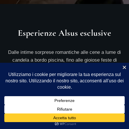
Esperienze Alsus esclusive
Dalle intime sorprese romantiche alle cene a lume di
candela a bordo piscina, fino alle gioiose feste di
compleanno, curiamo ogni esperienza con eleganza,
privacy e attenzione a ogni dettaglio.
06 Aug - 07 Aug
There is no availability at the moment.
Please contact us for more information.
9.1 / 10
(
524 Reviews
)
Powered by