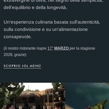
extravergine di oliva, nel segno della semplicità,
dell'equilibrio e della longevità.
Un'esperienza culinaria basata sull'autenticità,
sulla condivisione e su un'alimentazione
consapevole.
(il nostro ristorante riapre
17°
MARZO
per la stagione
2026, grazie)
S
C
O
P
R
IO
IO
L
M
E
N
Ù