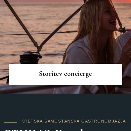
PREBERI VEČ
Storitev concierge
K
R
E
T
S
K
A
S
A
M
O
S
T
A
N
S
K
A
G
A
S
T
R
O
N
O
M
JAZ
J
A