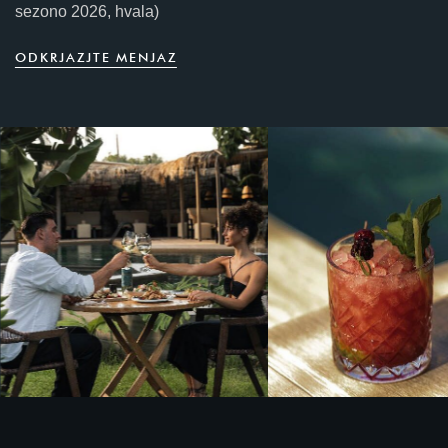
sezono 2026, hvala)
O
D
K
R
JAZ
J
T
E
M
E
N
JAZ