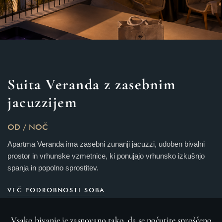
Suita Veranda z zasebnim
jacuzzijem
OD
/ NOČ
Apartma Veranda ima zasebni zunanji jacuzzi, udoben bivalni
prostor in vrhunske vzmetnice, ki ponujajo vrhunsko izkušnjo
spanja in popolno sprostitev.
VEČ PODROBNOSTI SOBA
Vsako bivanje je zasnovano tako, da se počutite sproščeno