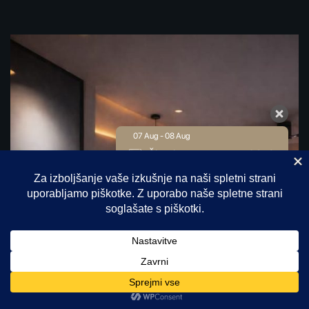
07 Aug - 08 Aug
€
213
Članska cena
€
220
Najboljša cena
Rezervacija
€
286
Expedia
€
286
9.1 / 10
(
524 Reviews
)
Powered by