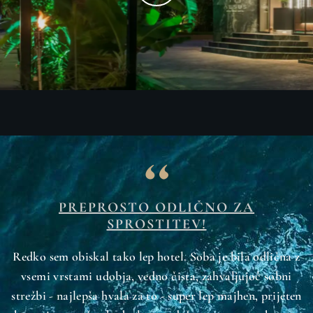
PREPROSTO ODLIČNO ZA
SPROSTITEV!
Redko sem obiskal tako lep hotel. Soba je bila odlična z
vsemi vrstami udobja, vedno čista, zahvaljujoč sobni
strežbi - najlepša hvala za to - super lep majhen, prijeten