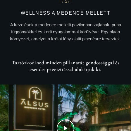
WELLNESS A MEDENCE MELLETT
A kezelések a medence melletti pavilonban zajlanak, puha
függönyökkel és kerti nyugalommal körülvéve. Egy olyan
környezet, amelyet a krétai fény alatti pihenésre terveztek.
Tartózkodásod minden pillanatát gondossággal és
csendes precizitással alakítjuk ki.