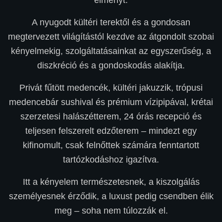
élményt.
A nyugodt kültéri terektől és a gondosan
megtervezett világítástól kezdve az átgondolt szobai
kényelmekig, szolgáltatásainkat az egyszerűség, a
diszkréció és a gondoskodás alakítja.
Privát fűtött medencék, kültéri jakuzzik, trópusi
medencebár sushival és prémium vízipipával, krétai
szerzetesi halászétterem, 24 órás recepció és
teljesen felszerelt edzőterem – mindezt egy
kifinomult, csak felnőttek számára fenntartott
tartózkodáshoz igazítva.
Itt a kényelem természetesnek, a kiszolgálás
személyesnek érződik, a luxust pedig csendben élik
meg – soha nem túlozzák el.