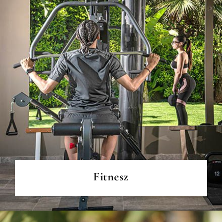
BŐVEBBEN
Fitnesz