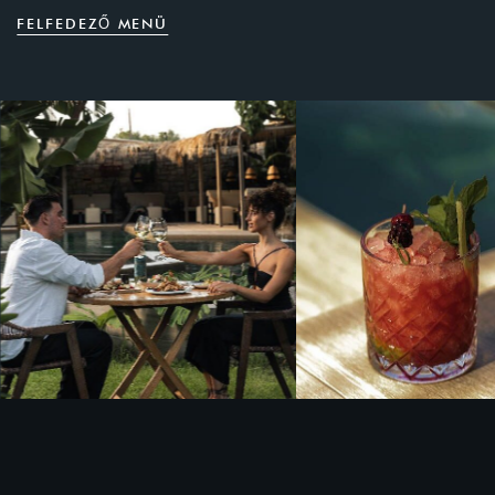
F
E
L
F
E
D
E
Z
Ő
M
E
N
Ü