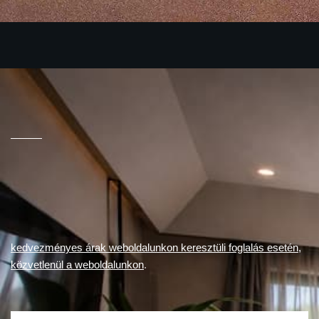
kedvezményes árak weboldalunkon keresztüli foglalás esetén,
közvetlenül a weboldalunkon
.