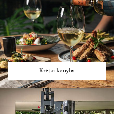
BŐVEBBEN
Krétai konyha