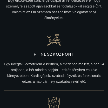
Egy elkötelezett concierge csapat áll rendelkezésére, hogy
személyre szabott ajánlásokkal és foglalásokkal segítse Önt,
valamint az Ön számára összeállított, válogatott helyi
élményeket.
FITNESZKÖZPONT
Egy üvegfalú edzőterem a kertben, a medence mellett, a nap 24
órájában, a hét minden napján – edzés fényben és zöld
környezetben. Kardiogépek, szabad súlyzók és funkcionális
edzés a nap bármely szakában elérhető.