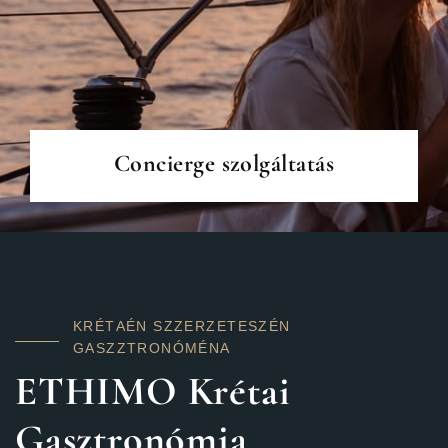
BŐVEBBEN
Concierge szolgáltatás
K
R
É
T
A
ÉN
SZ
Z
E
R
Z
E
T
E
SZ
ÉN
G
A
SZ
Z
T
R
O
N
Ó
M
ÉN
A
ETHIMO Krétai
Gasztronómia