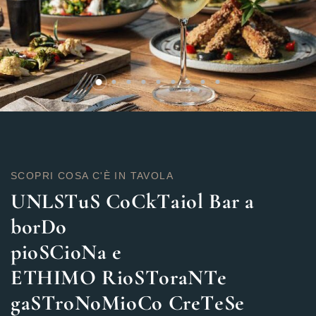
SCOPRI COSA C'È IN TAVOLA
UN
L
S
Tu
S
C
o
C
k
T
a
io
l
B
a
r
a
b
o
r
D
o
p
io
S
C
io
N
a
e
E
T
H
I
M
O
R
io
S
T
o
r
a
N
T
e
g
a
S
T
r
o
N
o
M
io
C
o
C
r
e
T
e
S
e