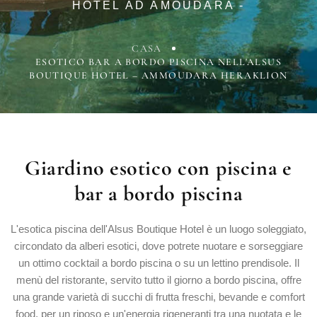
HOTEL AD AMOUDARA -
CASA
ESOTICO BAR A BORDO PISCINA NELL'ALSUS
BOUTIQUE HOTEL – AMMOUDARA HERAKLION
Giardino
esotico
con
piscina
e
bar
a
bordo
piscina
L'esotica piscina dell'Alsus Boutique Hotel è un luogo soleggiato,
circondato da alberi esotici, dove potrete nuotare e sorseggiare
un ottimo cocktail a bordo piscina o su un lettino prendisole. Il
menù del ristorante, servito tutto il giorno a bordo piscina, offre
una grande varietà di succhi di frutta freschi, bevande e comfort
food, per un riposo e un'energia rigeneranti tra una nuotata e le