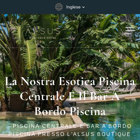
Inglese
La Nostra Esotica Piscina
Centrale E Il Bar A
Bordo Piscina
- PISCINA CENTRALE E BAR A BORDO
PISCINA PRESSO L'ALSUS BOUTIQUE