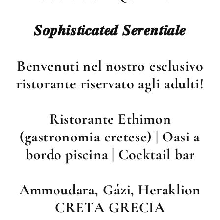
𝑺𝒐𝒑𝒉𝒊𝒔𝒕𝒊𝒄𝒂𝒕𝒆𝒅
𝑺𝒆𝒓𝒆𝒏𝒕𝒊𝒂𝒍𝒆
Benvenuti
nel
nostro
esclusivo
ristorante
riservato
agli
adulti!
Ristorante
Ethimon
(gastronomia
cretese)
|
Oasi
a
bordo
piscina
|
Cocktail
bar
Ammoudara,
Gázi,
Heraklion
CRETA
GRECIA