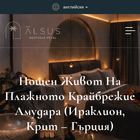
английски
Нощен Живот На
Плажното Крайбрежие
Амудара (Ираклион,
Крит – Гърция)