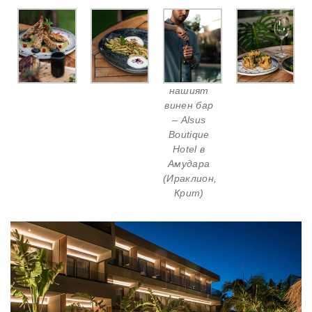
нашият
винен бар
– Alsus
Boutique
Hotel в
Амудара
(Ираклион,
Крит)