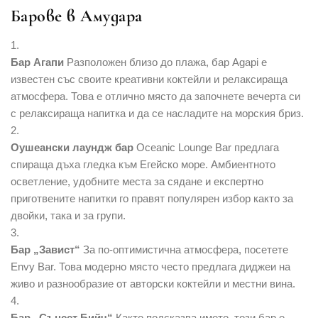
Барове в Амудара
Бар Агапи
Разположен близо до плажа, бар Agapi е
известен със своите креативни коктейли и релаксираща
атмосфера. Това е отлично място да започнете вечерта си
с релаксираща напитка и да се насладите на морския бриз.
Оушеански лаундж бар
Oceanic Lounge Bar предлага
спираща дъха гледка към Егейско море. Амбиентното
осветление, удобните места за сядане и експертно
приготвените напитки го правят популярен избор както за
двойки, така и за групи.
Бар „Завист“
За по-оптимистична атмосфера, посетете
Envy Bar. Това модерно място често предлага диджеи на
живо и разнообразие от авторски коктейли и местни вина.
Бар „Сънсет Бийч“
Както подсказва името, този бар е