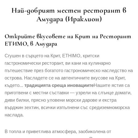
Най-добрият местен ресторант в
Амудара (Ираклион)
Открийте вкусовете на Крит на
Ресторант
ЕТИМО
, в Амудара
Сгушен в сърцето на Крит, ETHIMO, критски
гастрономически ресторант, ви кани на кулинарно
пътешествие през богатото гастрономическо наследство на
острова. Насладете се на автентичните вкусове на Крит,
където...
традицията среща иновациите
Нашите ястия са
приготвени с местни съставки — узрели на слънце домати,
диви билки, прясно уловени морски дарове и екстра
върджин зехтин, всички изпълнени със средиземноморска
наслада.
В топла и приветлива атмосфера, заобиколена от