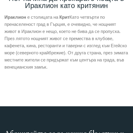
Ираклион като критянин
Ираклион
е столицата на
Крит
Като четвърти по
пренаселеност град в Гърция, е очевидно, че нощният
живот в Ираклион е нещо, което не бива да се пропуска.
През лятото нощният живот се премества в клубове,
кафенета, кина, ресторанти и таверни с изглед към Егейско
море (северното крайбрежие). От друга страна, през зимата
местните жители се придържат към центъра на града, във
венецианския замък.
Абонирайте се за нашия бюлетин и