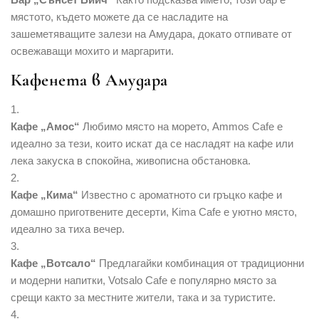
мястото, където можете да се насладите на
зашеметяващите залези на Амудара, докато отпивате от
освежаващи мохито и маргарити.
Кафенета в Амудара
Кафе „Амос“
Любимо място на морето, Ammos Cafe е
идеално за тези, които искат да се насладят на кафе или
лека закуска в спокойна, живописна обстановка.
Кафе „Кима“
Известно с ароматното си гръцко кафе и
домашно приготвените десерти, Kima Cafe е уютно място,
идеално за тиха вечер.
Кафе „Вотсало“
Предлагайки комбинация от традиционни
и модерни напитки, Votsalo Cafe е популярно място за
срещи както за местните жители, така и за туристите.