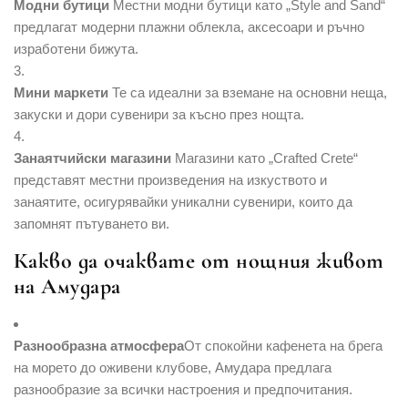
Модни бутици
Местни модни бутици като „Style and Sand“
предлагат модерни плажни облекла, аксесоари и ръчно
изработени бижута.
Мини маркети
Те са идеални за вземане на основни неща,
закуски и дори сувенири за късно през нощта.
Занаятчийски магазини
Магазини като „Crafted Crete“
представят местни произведения на изкуството и
занаятите, осигурявайки уникални сувенири, които да
запомнят пътуването ви.
Какво да очаквате от нощния живот
на Амудара
Разнообразна атмосфера
От спокойни кафенета на брега
на морето до оживени клубове, Амудара предлага
разнообразие за всички настроения и предпочитания.