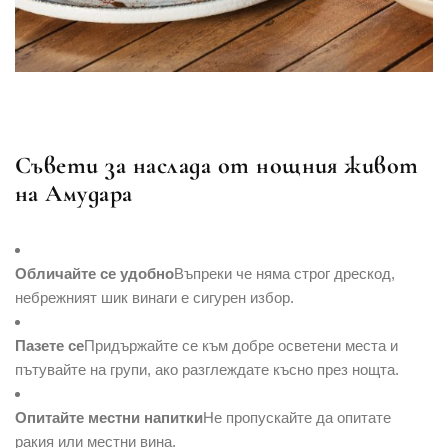
Съвети за наслада от нощния живот
на Амудара
Обличайте се удобно
Въпреки че няма строг дрескод,
небрежният шик винаги е сигурен избор.
Пазете се
Придържайте се към добре осветени места и
пътувайте на групи, ако разглеждате късно през нощта.
Опитайте местни напитки
Не пропускайте да опитате
ракия или местни вина.