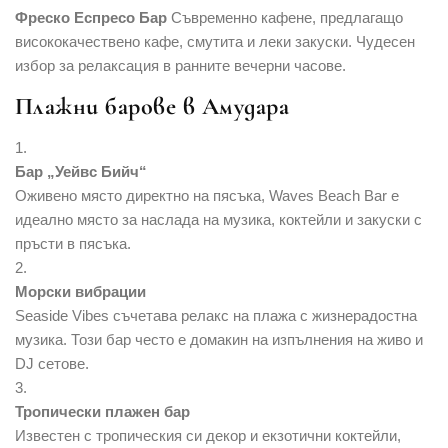
Фреско Еспресо Бар
Съвременно кафене, предлагащо
висококачествено кафе, смутита и леки закуски. Чудесен
избор за релаксация в ранните вечерни часове.
Плажни барове в Амудара
Бар „Уейвс Бийч“
Оживено място директно на пясъка, Waves Beach Bar е
идеално място за наслада на музика, коктейли и закуски с
пръсти в пясъка.
Морски вибрации
Seaside Vibes съчетава релакс на плажа с жизнерадостна
музика. Този бар често е домакин на изпълнения на живо и
DJ сетове.
Тропически плажен бар
Известен с тропическия си декор и екзотични коктейли,