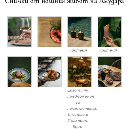
Снимки от нощния живот на Амудара
Коктейл
Коктейл
Екзотични
предложения
за
подмладяващо
бягство в
Ираклион,
Крит