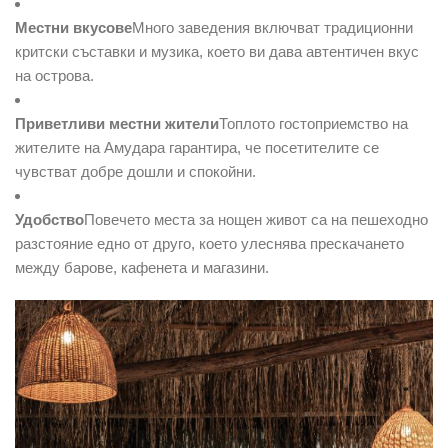
Местни вкусове
Много заведения включват традиционни
критски съставки и музика, което ви дава автентичен вкус
на острова.
Приветливи местни жители
Топлото гостоприемство на
жителите на Амудара гарантира, че посетителите се
чувстват добре дошли и спокойни.
Удобство
Повечето места за нощен живот са на пешеходно
разстояние едно от друго, което улеснява прескачането
между барове, кафенета и магазини.