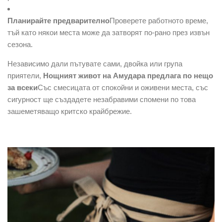
Планирайте предварително
Проверете работното време,
тъй като някои места може да затворят по-рано през извън
сезона.
Независимо дали пътувате сами, двойка или група
приятели,
Нощният живот на Амудара предлага по нещо
за всеки
Със смесицата от спокойни и оживени места, със
сигурност ще създадете незабравими спомени по това
зашеметяващо критско крайбрежие.