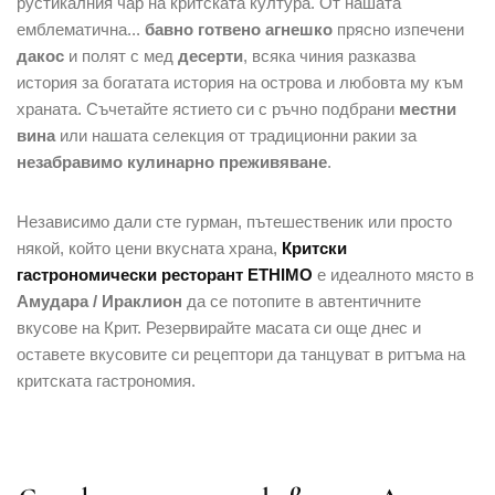
рустикалния чар на критската култура. От нашата
емблематична...
бавно готвено агнешко
прясно изпечени
дакос
и полят с мед
десерти
, всяка чиния разказва
история за богатата история на острова и любовта му към
храната. Съчетайте ястието си с ръчно подбрани
местни
вина
или нашата селекция от традиционни ракии за
незабравимо кулинарно преживяване
.
Независимо дали сте гурман, пътешественик или просто
някой, който цени вкусната храна,
Критски
гастрономически ресторант ETHIMO
е идеалното място в
Амудара / Ираклион
да се потопите в автентичните
вкусове на Крит. Резервирайте масата си още днес и
оставете вкусовите си рецептори да танцуват в ритъма на
критската гастрономия.