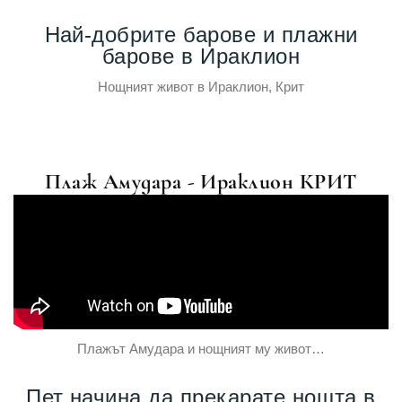
Най-добрите барове и плажни
барове в Ираклион
Нощният живот в Ираклион, Крит
Плаж Амудара - Ираклион КРИТ
Плажът Амудара и нощният му живот…
Пет начина да прекарате нощта в