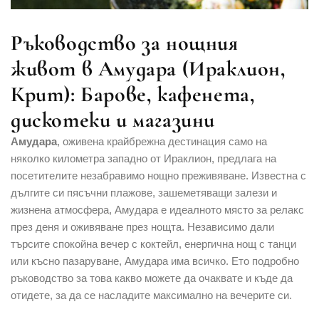
Ръководство за нощния
живот в Амудара (Ираклион,
Крит): Барове, кафенета,
дискотеки и магазини
Амудара
, оживена крайбрежна дестинация само на
няколко километра западно от Ираклион, предлага на
посетителите незабравимо нощно преживяване. Известна с
дългите си пясъчни плажове, зашеметяващи залези и
жизнена атмосфера, Амудара е идеалното място за релакс
през деня и оживяване през нощта. Независимо дали
търсите спокойна вечер с коктейл, енергична нощ с танци
или късно пазаруване, Амудара има всичко. Ето подробно
ръководство за това какво можете да очаквате и къде да
отидете, за да се насладите максимално на вечерите си.