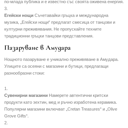
по-млада публика и е известно със своята оживена енергия.
Егейски нощи
Съчетавайки гръцка и международна
музика, „Егейски нощи“ предлагат смесица от танцови и
културни преживявания. Не пропускайте техните
традиционни гръцки танцови представления.
Пазаруване в Амудара
Нощното пазаруване е уникално преживяване в Амудара.
Улиците са осеяни с магазини и бутици, предлагащи
разнообразни стоки:
Сувенирни магазини
Намерете автентични критски
продукти като зехтин, мед и ръчно изработена керамика.
Популярни магазини включват „Cretan Treasures“ и „Olive
Grove Gifts“.