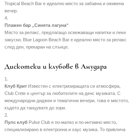
Tropical Beach Bar е идеално място за забавна и оживена
вечер.
Плажен бар „Синята лагуна“
Място за релакс, предлагащо освежаващи напитки и леки
закуски, Blue Lagoon Beach Bar е идеално място за релакс
след ден, прекаран на слънце.
Дискотеки и клубове в Амудара
Клуб Крит
Известен с електризиращата си атмосфера,
Club Crete е център за любителите на денс музиката. С
международни диджеи и тематични вечери, това е мястото,
където да танцувате до зори.
Пулс клуб
Pulse Club е по-малко и по-интимно място,
специализирано в електронна и хаус музика. То привлича