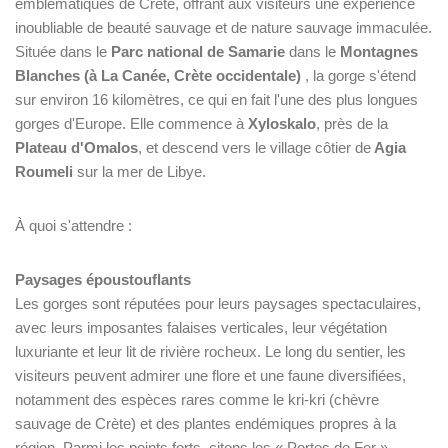
emblématiques de Crète, offrant aux visiteurs une expérience
inoubliable de beauté sauvage et de nature sauvage immaculée.
Située dans le
Parc national de Samarie
dans le
Montagnes
Blanches (à La Canée, Crète occidentale)
, la gorge s'étend
sur environ 16 kilomètres, ce qui en fait l'une des plus longues
gorges d'Europe. Elle commence à
Xyloskalo
, près de la
Plateau d'Omalos
, et descend vers le village côtier de
Agia
Roumeli
sur la mer de Libye.
À quoi s'attendre :
Paysages époustouflants
Les gorges sont réputées pour leurs paysages spectaculaires,
avec leurs imposantes falaises verticales, leur végétation
luxuriante et leur lit de rivière rocheux. Le long du sentier, les
visiteurs peuvent admirer une flore et une faune diversifiées,
notamment des espèces rares comme le kri-kri (chèvre
sauvage de Crète) et des plantes endémiques propres à la
région. Parmi les points forts, citons les « Portes de Fer »