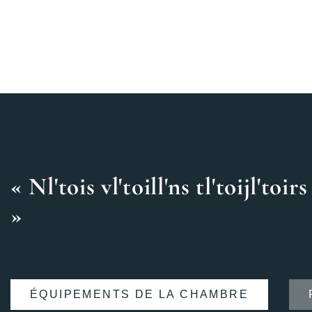
«
N
l'
toi
s
v
l'
toi
l
l'
n
s
t
l'
toi
j
l'
toi
r
s
»
ÉQUIPEMENTS DE LA CHAMBRE