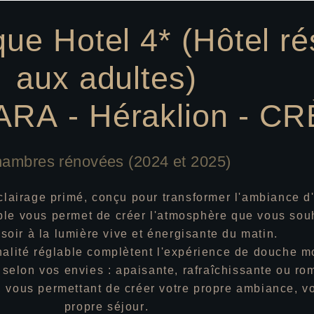
que Hotel 4* (Hôtel r
aux adultes)
A - Héraklion - C
ambres rénovées (2024 et 2025)
lairage primé, conçu pour transformer l'ambiance d
ble vous permet de créer l'atmosphère que vous souh
soir à la lumière vive et énergisante du matin.
aisser un avis
onalité réglable complètent l'expérience de douche 
otre note *
selon vos envies : apaisante, rafraîchissante ou ro
vous permettant de créer votre propre ambiance, vo
propre séjour.