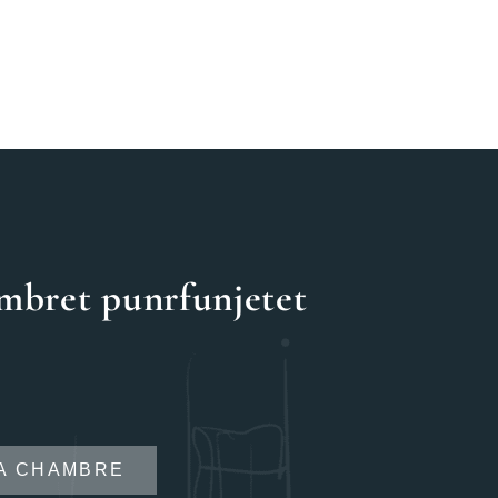
m
b
r
et
p
un
r
f
un
je
t
et
LA CHAMBRE