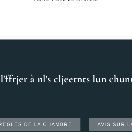
l'
f
f
r
je
r
à
n
l'
s
c
l
je
et
n
t
s
l
un
c
h
un
RÈGLES DE LA CHAMBRE
AVIS SUR 