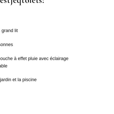
je
s
t
je
q
toi
et
s
:
 grand lit
sonnes
Douche à effet pluie avec éclairage
able
jardin et la piscine