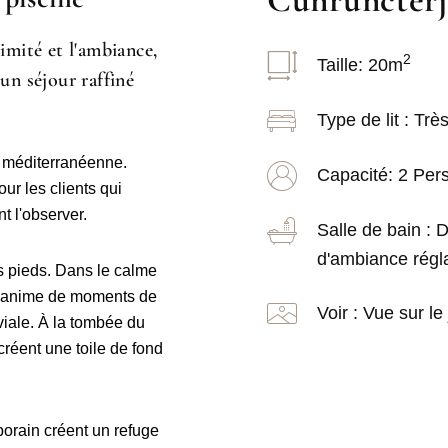
C
un
r
un
c
t
é
r
timité et l'ambiance,
2
Taille: 20
m
 un séjour raffiné
Type de lit : Très
e méditerranéenne.
Capacité: 2 Per
ur les clients qui
t l'observer.
Salle de bain : 
d'ambiance régl
os pieds. Dans le calme
ce s'anime de moments de
Voir : Vue sur le 
viale. À la tombée du
créent une toile de fond
porain créent un refuge