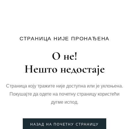
СТРАНИЦА НИЈЕ ПРОНАЂЕНА
О не!
Нешто недостаје
Страница коју тражите није доступна или је уклоњена.
Покушајте да одете на почетну страницу користећи
дугме испод.
НАЗАД НА ПОЧЕТНУ СТРАНИЦУ