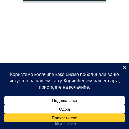
08 Aug - 09 Aug
There is no availability at the moment.
Please contact us for more information.
9.1 / 10
(
524 Reviews
)
Powered by