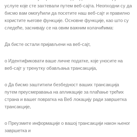
услуге које сте захтевали путем веб-сајта. Неопходни су да
бисмо вам омогућили да посетите наш веб-сајт и правилно
користите његове функције. Основне функције, као што су
следеће, заснивају се на овим важним колачићима:
Да бисте остали пријављени на веб-сајт,
o Идентификовати ваше личне податке, које уносите на
веб-сајт у тренутку обављања трансакција,
o Да бисмо заштитили безбедност ваших трансакција
путем преусмеравања на апликације за плаћање трећих
страна и вашег повратка на Веб локацију ради завршетка
трансакције,
o Преузмите информације о вашој трансакцији након њеног
завршетка и