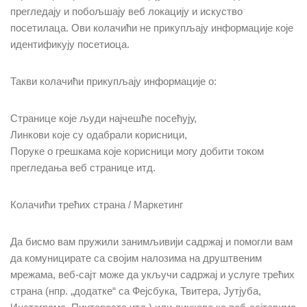
прегледају и побољшају веб локацију и искуство
посетилаца. Ови колачићи не прикупљају информације које
идентификују посетиоца.
Такви колачићи прикупљају информације о:
Странице које људи најчешће посећују,
Линкови које су одабрали корисници,
Поруке о грешкама које корисници могу добити током
прегледања веб странице итд.
Колачићи трећих страна / Маркетинг
Да бисмо вам пружили занимљивији садржај и помогли вам
да комуницирате са својим налозима на друштвеним
мрежама, веб-сајт може да укључи садржај и услуге трећих
страна (нпр. „додатке“ са Фејсбука, Твитера, Јутјуба,