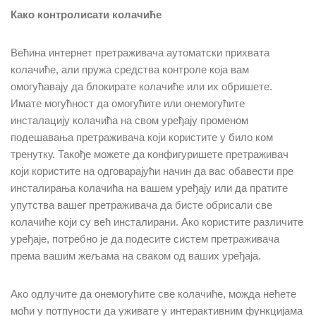
Како контролисати колачиће
Већина интернет претраживача аутоматски прихвата
колачиће, али пружа средства контроле која вам
омогућавају да блокирате колачиће или их обришете.
Имате могућност да омогућите или онемогућите
инсталацију колачића на свом уређају променом
подешавања претраживача који користите у било ком
тренутку. Такође можете да конфигуришете претраживач
који користите на одговарајући начин да вас обавести пре
инсталирања колачића на вашем уређају или да пратите
упутства вашег претраживача да бисте обрисали све
колачиће који су већ инсталирани. Ако користите различите
уређаје, потребно је да подесите систем претраживача
према вашим жељама на сваком од ваших уређаја.
Ако одлучите да онемогућите све колачиће, можда нећете
моћи у потпуности да уживате у интерактивним функцијама