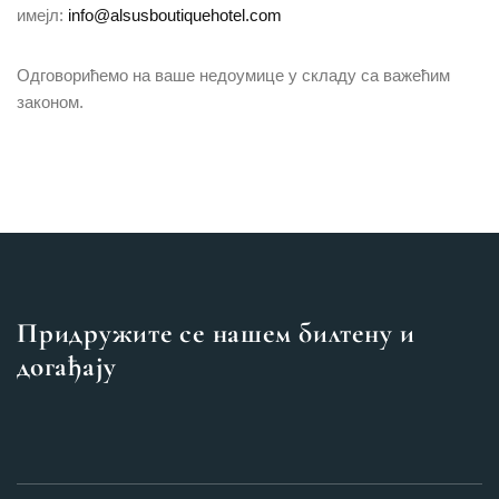
имејл:
info@alsusboutiquehotel.com
Одговорићемо на ваше недоумице у складу са важећим
законом.
Придружите се нашем билтену и
догађају