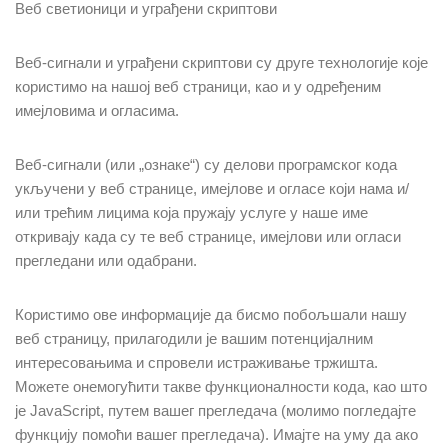
Веб светионици и уграђени скриптови
Веб-сигнали и уграђени скриптови су друге технологије које
користимо на нашој веб страници, као и у одређеним
имејловима и огласима.
Веб-сигнали (или „ознаке“) су делови програмског кода
укључени у веб странице, имејлове и огласе који нама и/
или трећим лицима која пружају услуге у наше име
откривају када су те веб странице, имејлови или огласи
прегледани или одабрани.
Користимо ове информације да бисмо побољшали нашу
веб страницу, прилагодили је вашим потенцијалним
интересовањима и спровели истраживање тржишта.
Можете онемогућити такве функционалности кода, као што
је JavaScript, путем вашег прегледача (молимо погледајте
функцију помоћи вашег прегледача). Имајте на уму да ако