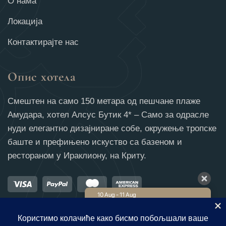
О нама
Локација
Контактирајте нас
Опис хотела
Смештен на само 150 метара од пешчане плаже
Амудара, хотел Алсус Бутик 4* – Само за одрасле
нуди елегантно дизајниране собе, окружење тропске
баште и префињено искуство са базеном и
рестораном у Ираклиону, на Криту.
10 Aug - 11 Aug
€
232
Цена члана
€
240
Најбоља цена