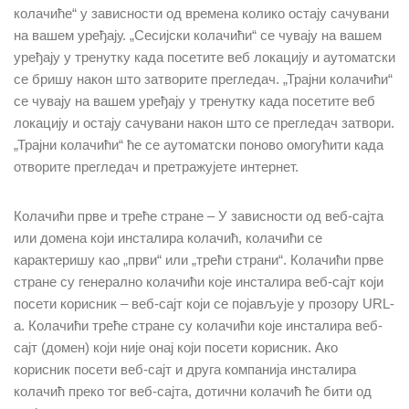
колачиће“ у зависности од времена колико остају сачувани
на вашем уређају. „Сесијски колачићи“ се чувају на вашем
уређају у тренутку када посетите веб локацију и аутоматски
се бришу након што затворите прегледач. „Трајни колачићи“
се чувају на вашем уређају у тренутку када посетите веб
локацију и остају сачувани након што се прегледач затвори.
„Трајни колачићи“ ће се аутоматски поново омогућити када
отворите прегледач и претражујете интернет.
Колачићи прве и треће стране – У зависности од веб-сајта
или домена који инсталира колачић, колачићи се
карактеришу као „први“ или „трећи страни“. Колачићи прве
стране су генерално колачићи које инсталира веб-сајт који
посети корисник – веб-сајт који се појављује у прозору URL-
а. Колачићи треће стране су колачићи које инсталира веб-
сајт (домен) који није онај који посети корисник. Ако
корисник посети веб-сајт и друга компанија инсталира
колачић преко тог веб-сајта, дотични колачић ће бити од