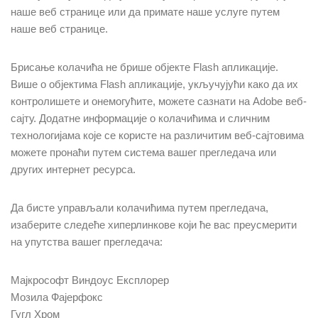
наше веб странице или да примате наше услуге путем
наше веб странице.
Брисање колачића не брише објекте Flash апликације.
Више о објектима Flash апликације, укључујући како да их
контролишете и онемогућите, можете сазнати на Adobe веб-
сајту. Додатне информације о колачићима и сличним
технологијама које се користе на различитим веб-сајтовима
можете пронаћи путем система вашег прегледача или
других интернет ресурса.
Да бисте управљали колачићима путем прегледача,
изаберите следеће хиперлинкове који ће вас преусмерити
на упутства вашег прегледача:
Мајкрософт Виндоус Експлорер
Мозила Фајерфокс
Гугл Хром