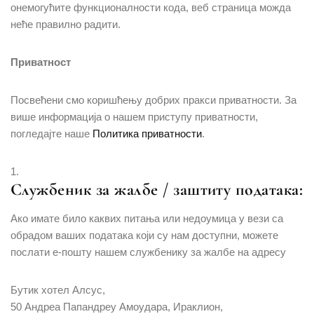
онемогућите функционалности кода, веб страница можда
неће правилно радити.
Приватност
Посвећени смо коришћењу добрих пракси приватности. За
више информација о нашем приступу приватности,
погледајте наше
Политика приватности
.
Службеник за жалбе / заштиту података:
Ако имате било каквих питања или недоумица у вези са
обрадом ваших података који су нам доступни, можете
послати е-пошту нашем службенику за жалбе на адресу
Бутик хотел Алсус,
50 Андреа Папандреу Амоудара, Ираклион,