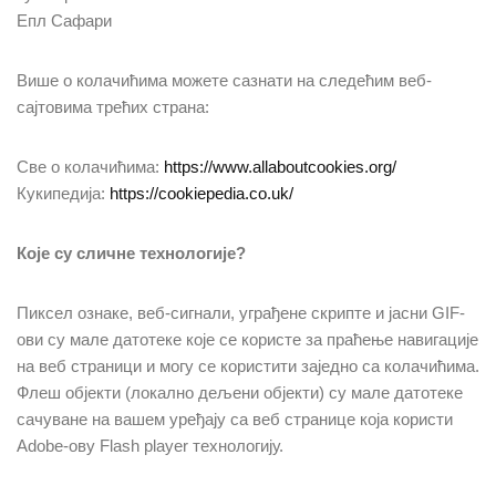
Епл Сафари
Више о колачићима можете сазнати на следећим веб-
сајтовима трећих страна:
Све о колачићима:
https://www.allaboutcookies.org/
Кукипедија:
https://cookiepedia.co.uk/
Које су сличне технологије?
Пиксел ознаке, веб-сигнали, уграђене скрипте и јасни GIF-
ови су мале датотеке које се користе за праћење навигације
на веб страници и могу се користити заједно са колачићима.
Флеш објекти (локално дељени објекти) су мале датотеке
сачуване на вашем уређају са веб странице која користи
Adobe-ову Flash player технологију.