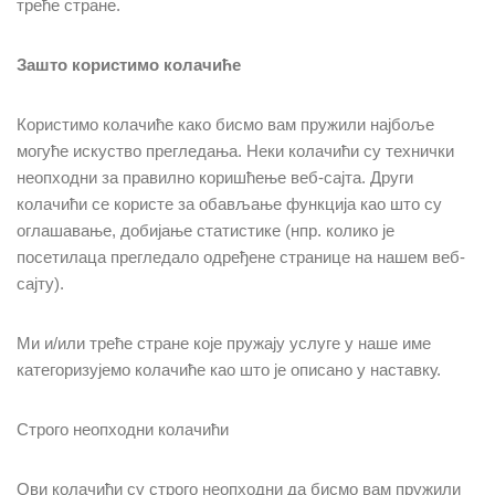
треће стране.
Зашто користимо колачиће
Користимо колачиће како бисмо вам пружили најбоље
могуће искуство прегледања. Неки колачићи су технички
неопходни за правилно коришћење веб-сајта. Други
колачићи се користе за обављање функција као што су
оглашавање, добијање статистике (нпр. колико је
посетилаца прегледало одређене странице на нашем веб-
сајту).
Ми и/или треће стране које пружају услуге у наше име
категоризујемо колачиће као што је описано у наставку.
Строго неопходни колачићи
Ови колачићи су строго неопходни да бисмо вам пружили