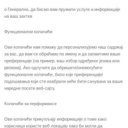
o Генерално, да бисмо вам пружили услуге и информације
на ваш захтев
Функционални колачићи
Ови колачићи нам помажу да персонализујемо наш садржај
за вас, да вам се обраћамо по имену и да запамтимо ваше
преференције (на пример, ваш избор одређеног језика или
региона). Ако одлучите да обришете/онемогућите
функционалне колачиће, било које преференције/
подешавања које сте изабрали неће бити сачувана за ваше
наредне посете веб-сајту.
Колачићи за перформансе
Ови колачићи прикупљају информације о томе како
корисници користе веб локацију како би могли да