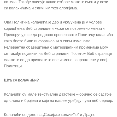
хотела. Такође описује какве изборе можете имати у вези
са колачићима и сличним технологијама.
Ова Политика колачића је део и укључена је у услове
коришћења Веб странице и може се повремено мењати.
Препоручује се да редовно проверавате Политику колачића
како бисте били информисани о свим изменама.
Релевантна обавештења о материјалним променама могу
се такође појавити на Веб страници. Посетом Веб странице
слажете се да прихватите све измене направљене у овој
Политици.
Шта су колачићи?
Колачићи су мале текстуалне датотеке – обично се састоје
од слова и бројева и које на вашем уређају чува веб сервер.
Колачићи се деле на „Сесијске колачиће“ и „Трајне