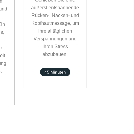
on
äußerst entspannende
und
Rücken-, Nacken- und
Kopfhautmassage, um
Ein
Ihre alltäglichen
s,
Verspannungen und
Ihren Stress
r
abzubauen.
eit
ung
.
45 Minuten