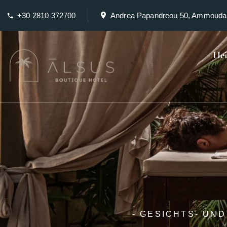
+30 2810 372700
Andrea Papandreou 50, Ammouda
He
- GESICHTS- UN