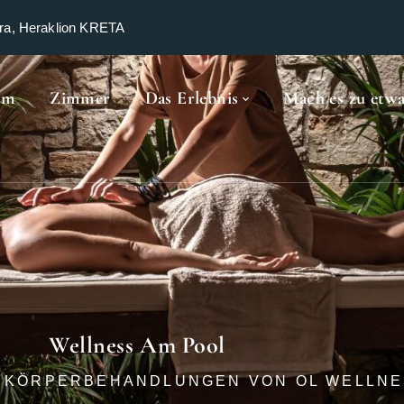
ra, Heraklion KRETA
im
Zimmer
Das Erlebnis
Mach es zu etw
Wellness Am Pool
D KÖRPERBEHANDLUNGEN VON OL WELLNE