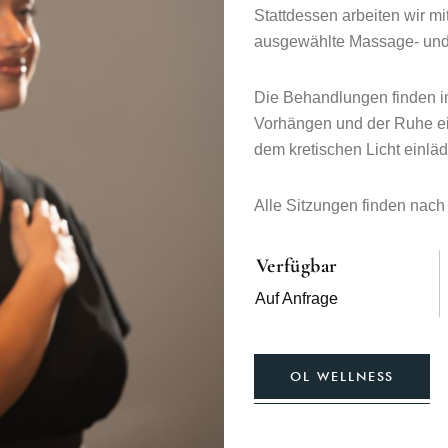
Stattdessen arbeiten wir mi
ausgewählte Massage- und
Die Behandlungen finden i
Vorhängen und der Ruhe ei
dem kretischen Licht einläd
Alle Sitzungen finden nach 
Verfügbar
Auf Anfrage
OL WELLNESS