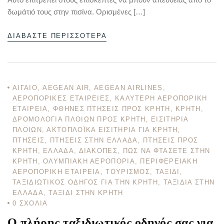
δωμάτιό τους στην πισίνα. Ορισμένες […]
ΔΙΑΒΆΣΤΕ ΠΕΡΙΣΣΌΤΕΡΑ
ΑΙΓΑΊΟ
,
AEGEAN AIR
,
AEGEAN AIRLINES
,
ΑΕΡΟΠΟΡΙΚΈΣ ΕΤΑΙΡΕΊΕΣ
,
ΚΑΛΎΤΕΡΗ ΑΕΡΟΠΟΡΙΚΉ
ΕΤΑΙΡΕΊΑ
,
ΦΘΗΝΈΣ ΠΤΉΣΕΙΣ ΠΡΟΣ ΚΡΉΤΗ
,
ΚΡΉΤΗ
,
ΔΡΟΜΟΛΌΓΙΑ ΠΛΟΊΩΝ ΠΡΟΣ ΚΡΉΤΗ
,
ΕΙΣΙΤΉΡΙΑ
ΠΛΟΊΩΝ
,
ΑΚΤΟΠΛΟΪΚΆ ΕΙΣΙΤΉΡΙΑ ΓΙΑ ΚΡΉΤΗ
,
ΠΤΉΣΕΙΣ
,
ΠΤΉΣΕΙΣ ΣΤΗΝ ΕΛΛΆΔΑ
,
ΠΤΉΣΕΙΣ ΠΡΟΣ
ΚΡΉΤΗ
,
ΕΛΛΆΔΑ
,
ΔΙΑΚΟΠΈΣ
,
ΠΏΣ ΝΑ ΦΤΆΣΕΤΕ ΣΤΗΝ
ΚΡΉΤΗ
,
ΟΛΥΜΠΙΑΚΉ ΑΕΡΟΠΟΡΊΑ
,
ΠΕΡΙΦΕΡΕΙΑΚΉ
ΑΕΡΟΠΟΡΙΚΉ ΕΤΑΙΡΕΊΑ
,
ΤΟΥΡΙΣΜΌΣ
,
ΤΑΞΊΔΙ
,
ΤΑΞΙΔΙΩΤΙΚΌΣ ΟΔΗΓΌΣ ΓΙΑ ΤΗΝ ΚΡΉΤΗ
,
ΤΑΞΊΔΙΑ ΣΤΗΝ
ΕΛΛΆΔΑ
,
ΤΑΞΊΔΙ ΣΤΗΝ ΚΡΉΤΗ
0
ΣΧΌΛΙΑ
Ο πλήρης ταξιδιωτικός οδηγός σας για