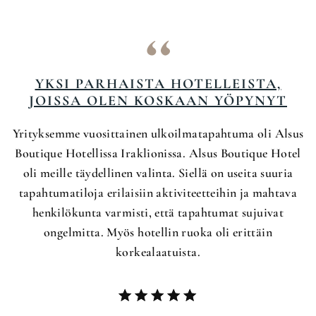
YKSI PARHAISTA HOTELLEISTA,
JOISSA OLEN KOSKAAN YÖPYNYT
Yrityksemme vuosittainen ulkoilmatapahtuma oli Alsus
Y
Boutique Hotellissa Iraklionissa. Alsus Boutique Hotel
B
oli meille täydellinen valinta. Siellä on useita suuria
tapahtumatiloja erilaisiin aktiviteetteihin ja mahtava
henkilökunta varmisti, että tapahtumat sujuivat
ongelmitta. Myös hotellin ruoka oli erittäin
korkealaatuista.