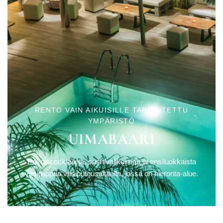
RENTO VAIN AIKUISILLE TARKOITETTU
YMPÄRISTÖ
UIMABAARI
Erikoiscocktaileja, sushivalikoimaa ja ensiluokkaista
vesipiippua vesiputousaltaalla, jossa on hieronta-alue.