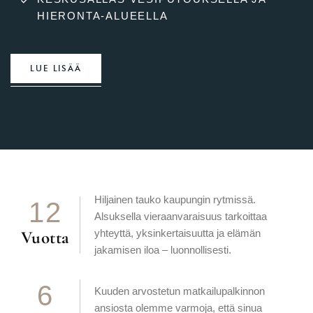
HIERONTA-ALUEELLA
LUE LISÄÄ
Hiljainen tauko kaupungin rytmissä.
1
2
Alsuksella vieraanvaraisuus tarkoittaa
Vuotta
yhteyttä, yksinkertaisuutta ja elämän
jakamisen iloa – luonnollisesti.
6
Kuuden arvostetun matkailupalkinnon
ansiosta olemme varmoja, että sinua