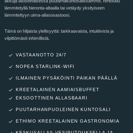
akkuja lasiseinäisessä puutarhakuntosalissamme, rentoudu
lämmitetyllä hieronta-altaalla tai vetäydy yksityiseen
lämmitettyyn uima-allasosastoosi.
Tämä on hiljaista ylellisyyttä: tarkkaavaista, intuitiivista ja
vilpittömästi inhimillistä.
VASTAANOTTO 24/7
NOPEA STARLINK-WIFI
ILMAINEN PYSÄKÖINTI PAIKAN PÄÄLLÄ
KREETALAINEN AAMIAISBUFFET
EKSOOTTINEN ALLASBAARI
PUUTARHANPUOLEINEN KUNTOSALI
ETHIMO KREETALAINEN GASTRONOMIA
KESKUSALLAS VESIPUTOUKSELLA JA