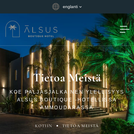
englanti
Tietoa Meistä
KOE PALJASJALKAINEN YLELLISYYS
ALSUS BOUTIQUE -HOTELLISSA
AMMOUDARASSA
KOTIIN
TIETOA MEISTÄ