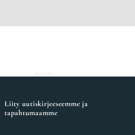
KOTIIN
TIETOA MEISTÄ
Liity uutiskirjeeseemme ja
tapahtumaamme