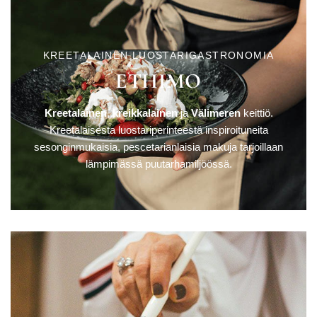
KREETALAINEN LUOSTARIGASTRONOMIA
ETHIMO
Kreetalainen
,
kreikkalainen
ja
Välimeren
keittiö.
Kreetalaisesta luostariperinteestä inspiroituneita
sesonginmukaisia, pescetarianlaisia makuja tarjoillaan
lämpimässä puutarhamiljöössä.