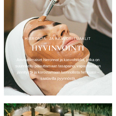
HIERONTA- JA KASVORITUAALIT
HYVINVOINTI
Ammattimaiset hieronnat ja kasvohoidot, jotka on
suunniteltu palauttamaan tasapaino, vapauttamaan
jännitystä ja korostamaan luonnollista hehkuasi –
saatavilla pyynnöstä.