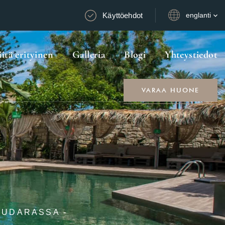
Käyttöehdot
englanti
iitä erityinen
Galleria
Blogi
Yhteystiedot
VARAA HUONE
OUDARASSA -