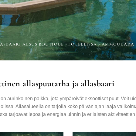
ASBAARI ALSUS BOUTIQUE -HOTELLISSA - AMMOUDARA
ttinen
allaspuutarha
ja
allasbaari
on aurinkoinen paikka, jota ympäröivät eksoottiset puut. Voit uid
tuolissa. Allasalueella on tarjolla koko päivän ajan laaja valikoi
tka tarjoavat lepoa ja energiaa uinnin ja erilaisten aktiviteettien