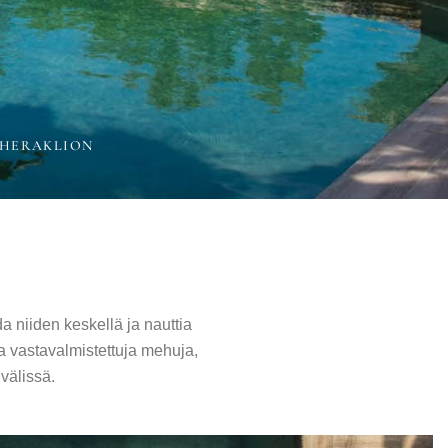
 HERAKLION
a niiden keskellä ja nauttia
ma vastavalmistettuja mehuja,
 välissä.