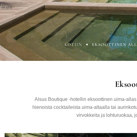
KOTIIN
EKSOOTTINEN ALL
Eksoo
Alsus Boutique -hotellin eksoottinen uima-allas 
hienoista cocktaileista uima-altaalla tai aurinko
virvokkeita ja lohturuokaa, jo