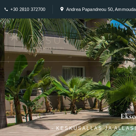
+30 2810 372700
Andrea Papandreou 50, Ammouda
Ekso
- KESKUSALLAS JA ALLA