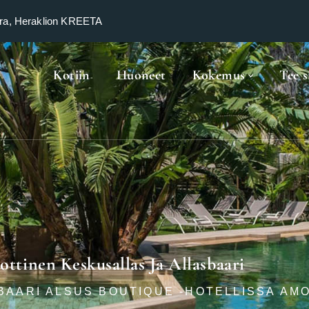
ra, Heraklion KREETA
Kotiin
Huoneet
Kokemus
Tee s
ottinen Keskusallas Ja Allasbaari
SBAARI ALSUS BOUTIQUE -HOTELLISSA AM