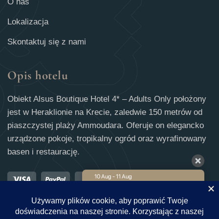
O nas
Lokalizacja
Skontaktuj się z nami
Opis hotelu
Obiekt Alsus Boutique Hotel 4* – Adults Only położony
jest w Heraklionie na Krecie, zaledwie 150 metrów od
piaszczystej plaży Ammoudara. Oferuje on elegancko
urządzone pokoje, tropikalny ogród oraz wyrafinowany
basen i restaurację.
10 Aug - 11 Aug
€
Stawka dla członków
232
€
240
Najlepsza stawka