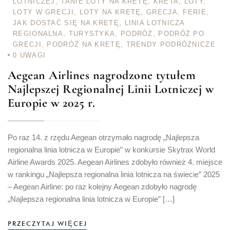
LOTNICZEJ
,
TANIE LOTY NA KRETĘ
,
KRETA
,
LOTY
,
LOTY W GRECJI
,
LOTY NA KRETĘ
,
GRECJA
,
FERIE
,
JAK DOSTAĆ SIĘ NA KRETĘ
,
LINIA LOTNICZA
REGIONALNA
,
TURYSTYKA
,
PODRÓŻ
,
PODRÓŻ PO
GRECJI
,
PODRÓŻ NA KRETĘ
,
TRENDY PODRÓŻNICZE
0
UWAGI
Aegean Airlines nagrodzone tytułem
Najlepszej Regionalnej Linii Lotniczej w
Europie w 2025 r.
Po raz 14. z rzędu Aegean otrzymało nagrodę „Najlepsza
regionalna linia lotnicza w Europie” w konkursie Skytrax World
Airline Awards 2025. Aegean Airlines zdobyło również 4. miejsce
w rankingu „Najlepsza regionalna linia lotnicza na świecie” 2025
– Aegean Airline: po raz kolejny Aegean zdobyło nagrodę
„Najlepsza regionalna linia lotnicza w Europie” […]
PRZECZYTAJ WIĘCEJ