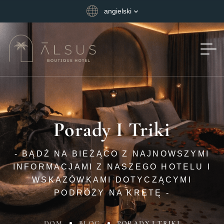
angielski
Porady I Triki
- BĄDŹ NA BIEŻĄCO Z NAJNOWSZYMI
INFORMACJAMI Z NASZEGO HOTELU I
WSKAZÓWKAMI DOTYCZĄCYMI
PODRÓŻY NA KRETĘ -
DOM
BLOG
PORADY I TRIKI