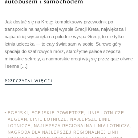
autobusem i samochodem
Jak dostać się na Kretę: kompleksowy przewodnik po
transporcie na największej wyspie Grecji Kreta, największa i
najbardziej wysunięta na południe wyspa Grecji, to nie tylko
letnia ucieczka — to cały świat sam w sobie. Surowe góry
spadają do szafirowych mórz, starożytne pałace szepczą
minojskie sekrety, a nadmorskie drogi wiją się przez gaje oliwne
i senne […]
PRZECZYTAJ WIĘCEJ
EGEJSKI
,
EGEJSKIE POWIETRZE
,
LINIE LOTNICZE
AEGEAN
,
LINIE LOTNICZE
,
NAJLEPSZE LINIE
LOTNICZE
,
NAJLEPSZA REGIONALNA LINIA LOTNICZA
,
NAGRODA DLA NAJLEPSZEJ REGIONALNEJ LINII