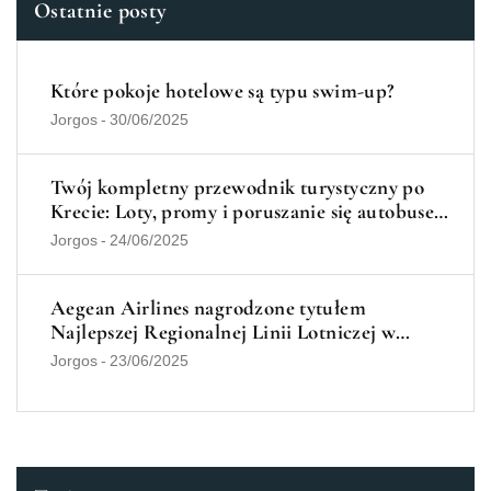
Ostatnie posty
Które pokoje hotelowe są typu swim-up?
Jorgos
-
30/06/2025
Twój kompletny przewodnik turystyczny po
Krecie: Loty, promy i poruszanie się autobusem
i samochodem
Jorgos
-
24/06/2025
Aegean Airlines nagrodzone tytułem
Najlepszej Regionalnej Linii Lotniczej w
Europie w 2025 r.
Jorgos
-
23/06/2025