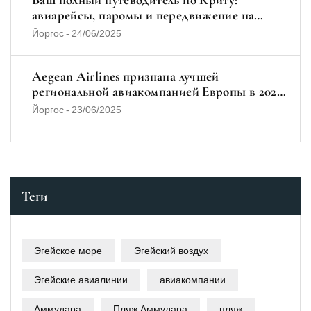
авиарейсы, паромы и передвижение на
автобусе и автомобиле
Йоргос
-
24/06/2025
Aegean Airlines признана лучшей
региональной авиакомпанией Европы в 2025
году
Йоргос
-
23/06/2025
Теги
Эгейское море
Эгейский воздух
Эгейские авиалинии
авиакомпании
Аммудара
Пляж Аммудара
пляж