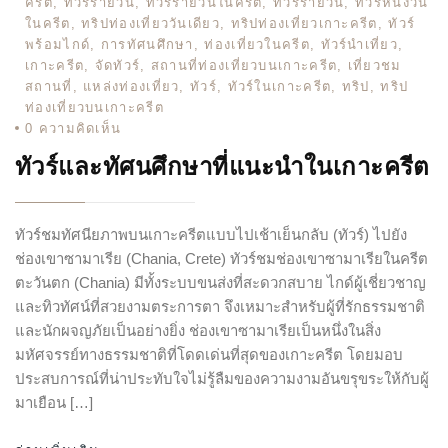
ครีต
,
ทัวร์รายวัน
,
ทัวร์รายวันในครีต
,
ทัวร์รายวัน
,
ทัวร์หนึ่งวัน
ในครีต
,
ทริปท่องเที่ยววันเดียว
,
ทริปท่องเที่ยวเกาะครีต
,
ทัวร์
พร้อมไกด์
,
การทัศนศึกษา
,
ท่องเที่ยวในครีต
,
ทัวร์นำเที่ยว
,
เกาะครีต
,
จัดทัวร์
,
สถานที่ท่องเที่ยวบนเกาะครีต
,
เที่ยวชม
สถานที่
,
แหล่งท่องเที่ยว
,
ทัวร์
,
ทัวร์ในเกาะครีต
,
ทริป
,
ทริป
ท่องเที่ยวบนเกาะครีต
0
ความคิดเห็น
ทัวร์และทัศนศึกษาที่แนะนำในเกาะครีต
ทัวร์ชมทัศนียภาพบนเกาะครีตแบบไปเช้าเย็นกลับ (ทัวร์) ไปยัง
ช่องเขาซามาเรีย (Chania, Crete) ทัวร์ชมช่องเขาซามาเรียในครีต
ตะวันตก (Chania) มีทั้งระบบขนส่งที่สะดวกสบาย ไกด์ผู้เชี่ยวชาญ
และทิวทัศน์ที่สวยงามตระการตา จึงเหมาะสำหรับผู้ที่รักธรรมชาติ
และนักผจญภัยเป็นอย่างยิ่ง ช่องเขาซามาเรียเป็นหนึ่งในสิ่ง
มหัศจรรย์ทางธรรมชาติที่โดดเด่นที่สุดของเกาะครีต โดยมอบ
ประสบการณ์ที่น่าประทับใจไม่รู้ลืมของความงามอันขรุขระให้กับผู้
มาเยือน […]