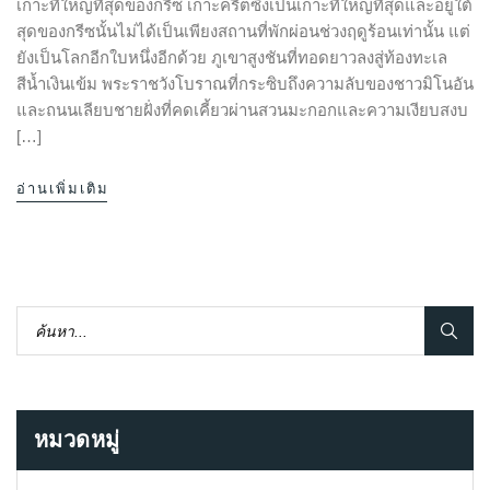
เกาะที่ใหญ่ที่สุดของกรีซ เกาะครีตซึ่งเป็นเกาะที่ใหญ่ที่สุดและอยู่ใต้
สุดของกรีซนั้นไม่ได้เป็นเพียงสถานที่พักผ่อนช่วงฤดูร้อนเท่านั้น แต่
ยังเป็นโลกอีกใบหนึ่งอีกด้วย ภูเขาสูงชันที่ทอดยาวลงสู่ท้องทะเล
สีน้ำเงินเข้ม พระราชวังโบราณที่กระซิบถึงความลับของชาวมิโนอัน
และถนนเลียบชายฝั่งที่คดเคี้ยวผ่านสวนมะกอกและความเงียบสงบ
[…]
อ่านเพิ่มเติม
หมวดหมู่