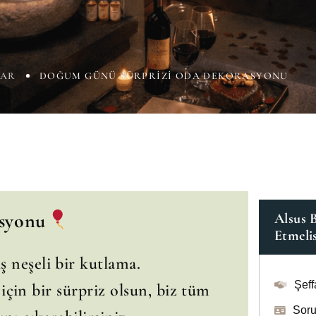
LAR
DOĞUM GÜNÜ SÜRPRIZI ODA DEKORASYONU
syonu
Alsus 
Etmelis
 neşeli bir kutlama.
Şeff
z için bir sürpriz olsun, biz tüm
Soru