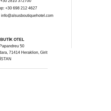
:
+30 2810 372700
p: +30 698 212 4627
:
info@alsusboutiquehotel.com
BUTİK OTEL
Papandreu 50
ra, 71414 Heraklion, Girit
İSTAN