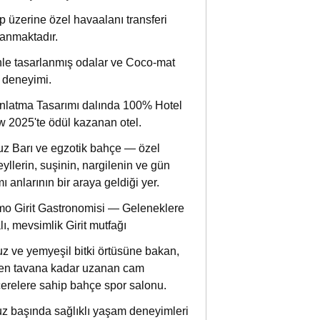
p üzerine özel havaalanı transferi
anmaktadır.
le tasarlanmış odalar ve Coco-mat
 deneyimi.
nlatma Tasarımı dalında 100% Hotel
 2025'te ödül kazanan otel.
z Barı ve egzotik bahçe — özel
eyllerin, suşinin, nargilenin ve gün
ı anlarının bir araya geldiği yer.
mo Girit Gastronomisi — Geleneklere
lı, mevsimlik Girit mutfağı
z ve yemyeşil bitki örtüsüne bakan,
en tavana kadar uzanan cam
erelere sahip bahçe spor salonu.
z başında sağlıklı yaşam deneyimleri