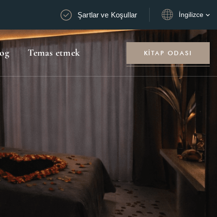
Şartlar ve Koşullar
İngilizce
log
Temas etmek
KITAP ODASI