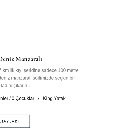
Deniz Manzaralı
Termal 
 km'lik kıyı şeridine sadece 100 metre
Girit'in Heraklio
eniz manzaralı süitimizde seçkin bir
ve lüks kona
tadını çıkarın…
2
inler
/
0 Çocuklar
King Yatak
20
M
(te
TAYLARI