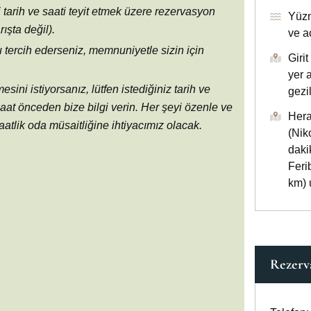
i tarih ve saati teyit etmek üzere rezervasyon
Yüzm
ışta değil).
ve a
tercih ederseniz, memnuniyetle sizin için
Giri
yer 
i istiyorsanız, lütfen istediğiniz tarih ve
gezi
aat önceden bize bilgi verin. Her şeyi özenle ve
Hera
atlik oda müsaitliğine ihtiyacımız olacak.
(Nik
daki
Feri
km) 
Rezerv