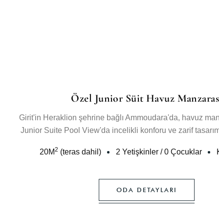
Özel Junior Süit Havuz Manzaras
Girit'in Heraklion şehrine bağlı Ammoudara'da, havuz man
Junior Suite Pool View'da incelikli konforu ve zarif tasarı
2
20
M
(teras dahil)
2 Yetişkinler
/
0 Çocuklar
ODA DETAYLARI