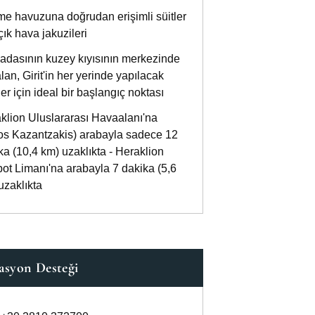
e havuzuna doğrudan erişimli süitler
çık hava jakuzileri
t adasının kuzey kıyısının merkezinde
alan, Girit'in her yerinde yapılacak
ler için ideal bir başlangıç noktası
klion Uluslararası Havaalanı'na
os Kazantzakis) arabayla sadece 12
ka (10,4 km) uzaklıkta - Heraklion
bot Limanı'na arabayla 7 dakika (5,6
uzaklıkta
asyon Desteği