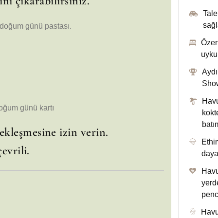
nı çıkarabilirsiniz.
Tale
sağl
doğum günü pastası.
Özen
uyku
Aydı
Show
Havu
 doğum günü kartı
kokt
batım
kleşmesine izin verin.
Ethi
evrili.
daya
Havu
yerd
penc
Havu