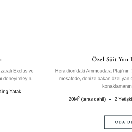
ı
Özel Süit Yan 
zaralı Exclusive
Heraklion'daki Ammoudara Plajı'nın 7
mı deneyimleyin.
mesafede, denize bakan özel yan d
konaklamanın 
King Yatak
2
20
M
(teras dahil)
2 Yetişk
ODA DE