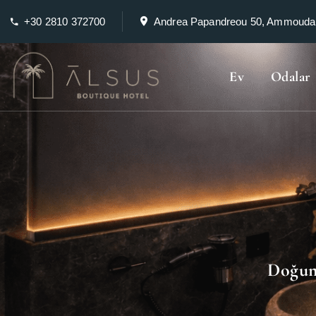
+30 2810 372700
Andrea Papandreou 50, Ammoudar
Ev
Odalar
Doğum