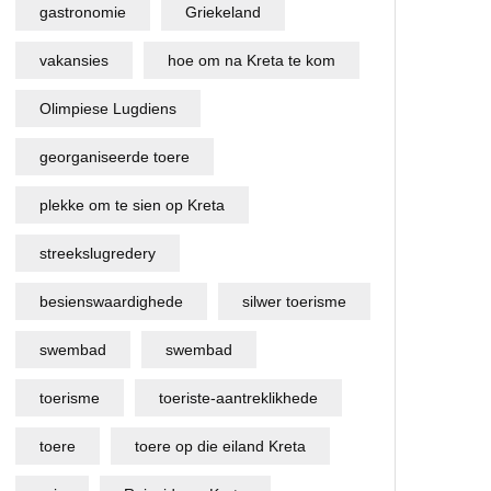
gastronomie
Griekeland
vakansies
hoe om na Kreta te kom
Olimpiese Lugdiens
georganiseerde toere
plekke om te sien op Kreta
streekslugredery
besienswaardighede
silwer toerisme
swembad
swembad
toerisme
toeriste-aantreklikhede
toere
toere op die eiland Kreta