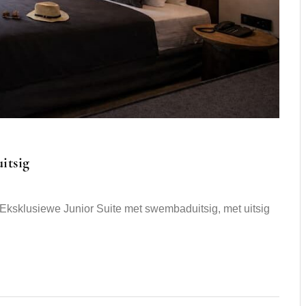
itsig
Eksklusiewe Junior Suite met swembaduitsig, met uitsig