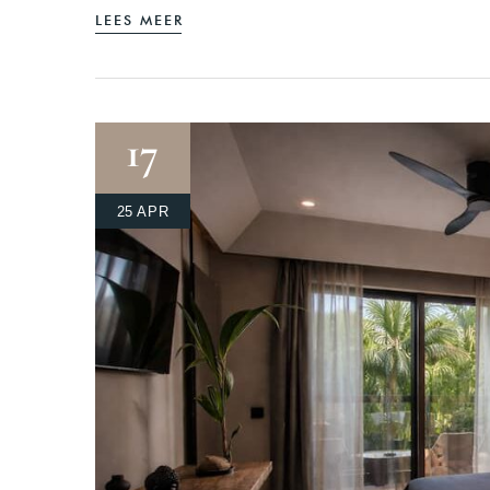
LEES MEER
17
25 APR