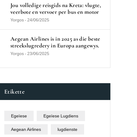
Jou volledige reisgids na Kreta: vlugte,
veerbote en vervoer per bus en motor
Yorgos
-
24/06/2025
Aegean Airlines is in 2025 as die beste
streekslugredery in Europa aangewys.
Yorgos
-
23/06/2025
Etikette
Egeïese
Egeïese Lugdiens
Aegean Airlines
lugdienste