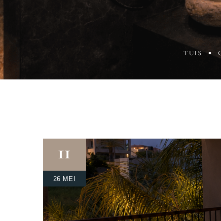
TUIS
11
26 MEI