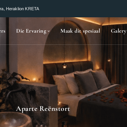
ra, Heraklion KRETA
rs
Die Ervaring
Maak dit spesiaal
Galery
Aparte Reënstort