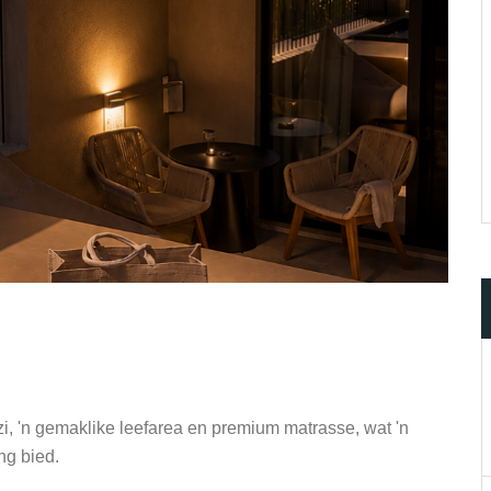
zi, 'n gemaklike leefarea en premium matrasse, wat 'n
ng bied.