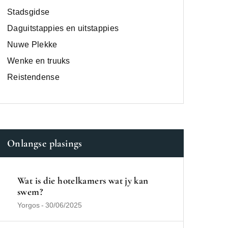
Stadsgidse
Daguitstappies en uitstappies
Nuwe Plekke
Wenke en truuks
Reistendense
Onlangse plasings
Wat is die hotelkamers wat jy kan
swem?
Yorgos
-
30/06/2025