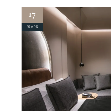
17
25 APR