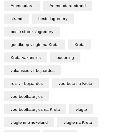
Ammoudara
Ammoudara-strand
strand
beste lugredery
beste streekslugredery
goedkoop vlugte na Kreta
Kreta
Kreta-vakansies
ouderling
vakansies vir bejaardes
reis vir bejaardes
veerbote na Kreta
veerbootkaartjies
veerbootkaartjies na Kreta
vlugte
vlugte in Griekeland
vlugte na Kreta