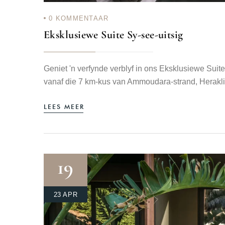
0
KOMMENTAAR
Eksklusiewe Suite Sy-see-uitsig
Geniet 'n verfynde verblyf in ons Eksklusiewe Suite
vanaf die 7 km-kus van Ammoudara-strand, Herakli
LEES MEER
19
23 APR