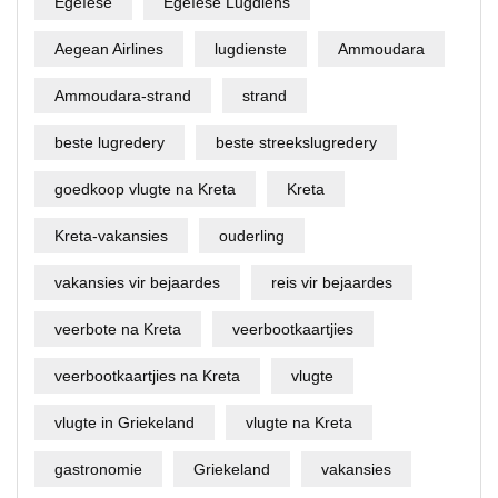
Egeïese
Egeïese Lugdiens
Aegean Airlines
lugdienste
Ammoudara
Ammoudara-strand
strand
beste lugredery
beste streekslugredery
goedkoop vlugte na Kreta
Kreta
Kreta-vakansies
ouderling
vakansies vir bejaardes
reis vir bejaardes
veerbote na Kreta
veerbootkaartjies
veerbootkaartjies na Kreta
vlugte
vlugte in Griekeland
vlugte na Kreta
gastronomie
Griekeland
vakansies