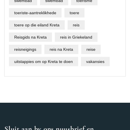
swembad
swembad
toerisme
toeriste-aantreklikhede
toere
toere op die eiland Kreta
reis
Reisgids na Kreta
reis in Griekeland
reisneigings
reis na Kreta
reise
uitstappies om op Kreta te doen
vakansies
Sluit aan by ons nuusbrief en