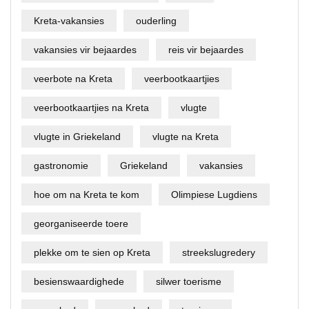
Kreta-vakansies
ouderling
vakansies vir bejaardes
reis vir bejaardes
veerbote na Kreta
veerbootkaartjies
veerbootkaartjies na Kreta
vlugte
vlugte in Griekeland
vlugte na Kreta
gastronomie
Griekeland
vakansies
hoe om na Kreta te kom
Olimpiese Lugdiens
georganiseerde toere
plekke om te sien op Kreta
streekslugredery
besienswaardighede
silwer toerisme