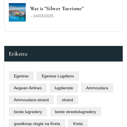
Wat is "Silwer Toerisme"
-
24/03/2025
Etikette
Egeïese
Egeïese Lugdiens
Aegean Airlines
lugdienste
Ammoudara
Ammoudara-strand
strand
beste lugredery
beste streekslugredery
goedkoop vlugte na Kreta
Kreta