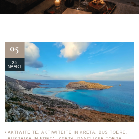
05
25
MAART
AKTIWITEITE
,
AKTIWITEITE IN KRETA
,
BUS TOERE
,
BUSREISE IN KRETA
,
KRETA
,
DAAGLIKSE TOERE
,