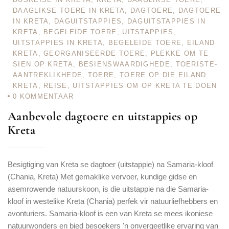
DAAGLIKSE TOERE IN KRETA
,
DAGTOERE
,
DAGTOERE
IN KRETA
,
DAGUITSTAPPIES
,
DAGUITSTAPPIES IN
KRETA
,
BEGELEIDE TOERE
,
UITSTAPPIES
,
UITSTAPPIES IN KRETA
,
BEGELEIDE TOERE
,
EILAND
KRETA
,
GEORGANISEERDE TOERE
,
PLEKKE OM TE
SIEN OP KRETA
,
BESIENSWAARDIGHEDE
,
TOERISTE-
AANTREKLIKHEDE
,
TOERE
,
TOERE OP DIE EILAND
KRETA
,
REISE
,
UITSTAPPIES OM OP KRETA TE DOEN
0
KOMMENTAAR
Aanbevole dagtoere en uitstappies op
Kreta
Besigtiging van Kreta se dagtoer (uitstappie) na Samaria-kloof
(Chania, Kreta) Met gemaklike vervoer, kundige gidse en
asemrowende natuurskoon, is die uitstappie na die Samaria-
kloof in westelike Kreta (Chania) perfek vir natuurliefhebbers en
avonturiers. Samaria-kloof is een van Kreta se mees ikoniese
natuurwonders en bied besoekers 'n onvergeetlike ervaring van