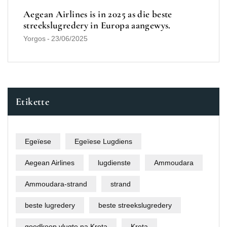
Aegean Airlines is in 2025 as die beste
streekslugredery in Europa aangewys.
Yorgos
-
23/06/2025
Etikette
Egeïese
Egeïese Lugdiens
Aegean Airlines
lugdienste
Ammoudara
Ammoudara-strand
strand
beste lugredery
beste streekslugredery
goedkoop vlugte na Kreta
Kreta