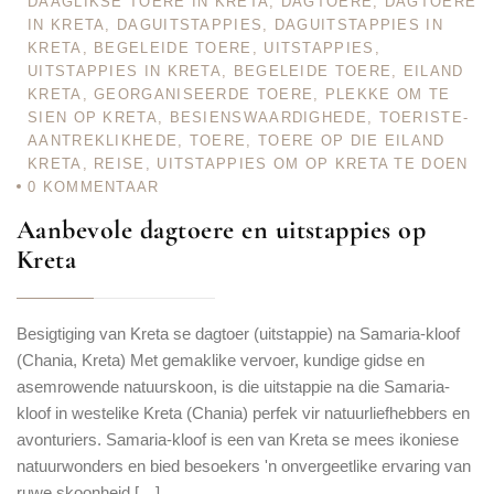
DAAGLIKSE TOERE IN KRETA
,
DAGTOERE
,
DAGTOERE
IN KRETA
,
DAGUITSTAPPIES
,
DAGUITSTAPPIES IN
KRETA
,
BEGELEIDE TOERE
,
UITSTAPPIES
,
UITSTAPPIES IN KRETA
,
BEGELEIDE TOERE
,
EILAND
KRETA
,
GEORGANISEERDE TOERE
,
PLEKKE OM TE
SIEN OP KRETA
,
BESIENSWAARDIGHEDE
,
TOERISTE-
AANTREKLIKHEDE
,
TOERE
,
TOERE OP DIE EILAND
KRETA
,
REISE
,
UITSTAPPIES OM OP KRETA TE DOEN
0
KOMMENTAAR
Aanbevole dagtoere en uitstappies op
Kreta
Besigtiging van Kreta se dagtoer (uitstappie) na Samaria-kloof
(Chania, Kreta) Met gemaklike vervoer, kundige gidse en
asemrowende natuurskoon, is die uitstappie na die Samaria-
kloof in westelike Kreta (Chania) perfek vir natuurliefhebbers en
avonturiers. Samaria-kloof is een van Kreta se mees ikoniese
natuurwonders en bied besoekers 'n onvergeetlike ervaring van
ruwe skoonheid […]