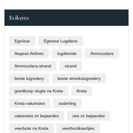
Etikette
Egeïese
Egeïese Lugdiens
Aegean Airlines
lugdienste
Ammoudara
Ammoudara-strand
strand
beste lugredery
beste streekslugredery
goedkoop vlugte na Kreta
Kreta
Kreta-vakansies
ouderling
vakansies vir bejaardes
reis vir bejaardes
veerbote na Kreta
veerbootkaartjies