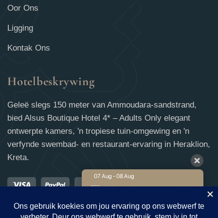
Oor Ons
Ligging
Kontak Ons
Hotelbeskrywing
Geleë slegs 150 meter van Ammoudara-sandstrand,
bied Alsus Boutique Hotel 4* – Adults Only elegant
ontwerpte kamers, 'n tropiese tuin-omgewing en 'n
verfynde swembad- en restaurant-ervaring in Heraklion,
Kreta.
07 Aug - 08 Aug
€
232
Lidtarief
€
240
Beste Tarief