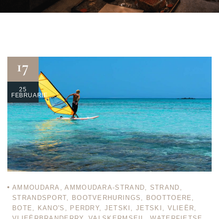
17
25
FEBRUARIE
AMMOUDARA
,
AMMOUDARA-STRAND
,
STRAND
,
STRANDSPORT
,
BOOTVERHURINGS
,
BOOTTOERE
,
BOTE
,
KANO'S
,
PERDRY
,
JETSKI
,
JETSKI
,
VLIEËR
,
VLIEËRBRANDERRY
,
VALSKERMSEIL
,
WATERFIETSE
,