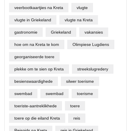
veerbootkaartjies na Kreta
vlugte
vlugte in Griekeland
vlugte na Kreta
gastronomie
Griekeland
vakansies
hoe om na Kreta te kom
Olimpiese Lugdiens
georganiseerde toere
plekke om te sien op Kreta
streekslugredery
besienswaardighede
silwer toerisme
swembad
swembad
toerisme
toeriste-aantreklikhede
toere
toere op die eiland Kreta
reis
Reisgids na Kreta
reis in Griekeland