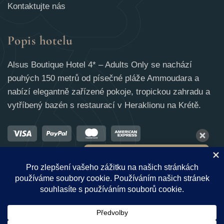
Kontaktujte nás
Popis hotelu
Alsus Boutique Hotel 4* – Adults Only se nachází
pouhých 150 metrů od písečné pláže Ammoudara a
nabízí elegantně zařízené pokoje, tropickou zahradu a
vytříbený bazén s restaurací v Heraklionu na Krétě.
10 Aug - 11 Aug
€
232
Členská sazba
€
240
Nejlepší sazba
Našli jste nejnižší dostupnou cenu pro
váš pobyt. Nenechte si ji ujít.
© 2025 · ALSUS Boutique Hotel 4* (hotel pouze pro dospělé) v
Ammoudara, Heraklion, Kréta, Řecko
9.1 / 10
(
524 Reviews
)