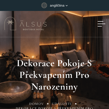
angličtina
Dekorace Pokoje S
Překvapením Pro
Narozeniny
DOMOV
UDÁLOSTI
DEKORACE POKOJE S PŘEKVAPENÍM PRO