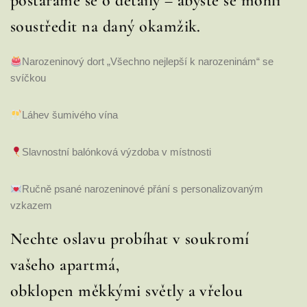
postaráme se o detaily – abyste se mohli
soustředit na daný okamžik.
Narozeninový dort „Všechno nejlepší k narozeninám“ se
svíčkou
Láhev šumivého vína
Slavnostní balónková výzdoba v místnosti
Ručně psané narozeninové přání s personalizovaným
vzkazem
Nechte oslavu probíhat v soukromí
vašeho apartmá,
obklopen měkkými světly a vřelou