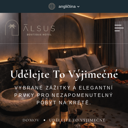
angličtina
Udělejte To Výjimečné
VYBRANÉ ZÁŽITKY A ELEGANTNÍ
PRVKY PRO NEZAPOMENUTELNÝ
POBYT NA KRÉTĚ.
DOMOV
UDĚLEJTE TO VÝJIMEČNÉ