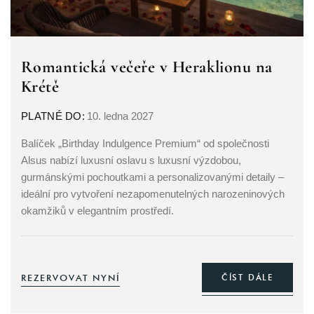
Romantická večeře v Heraklionu na
Krétě
PLATNÉ DO:
10. ledna 2027
Balíček „Birthday Indulgence Premium“ od společnosti
Alsus nabízí luxusní oslavu s luxusní výzdobou,
gurmánskými pochoutkami a personalizovanými detaily –
ideální pro vytvoření nezapomenutelných narozeninových
okamžiků v elegantním prostředí.
REZERVOVAT NYNÍ
ČÍST DÁLE