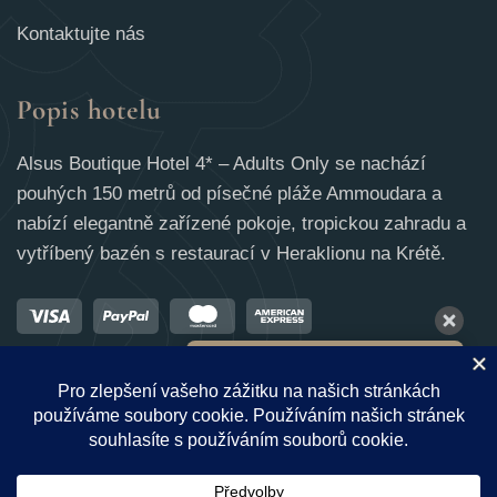
Kontaktujte nás
Popis hotelu
Alsus Boutique Hotel 4* – Adults Only se nachází
pouhých 150 metrů od písečné pláže Ammoudara a
nabízí elegantně zařízené pokoje, tropickou zahradu a
vytříbený bazén s restaurací v Heraklionu na Krétě.
10 Aug - 11 Aug
€
232
Členská sazba
€
240
Nejlepší sazba
Našli jste nejnižší dostupnou cenu pro
váš pobyt. Nenechte si ji ujít.
© 2025 · ALSUS Boutique Hotel 4* (hotel pouze pro dospělé) v