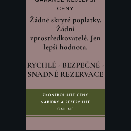
GARANCE NEJLEPŠÍ
CENY
Žádné skryté poplatky.
Žádní
zprostředkovatelé. Jen
lepší hodnota.
RYCHLÉ - BEZPEČNÉ -
SNADNÉ REZERVACE
ZKONTROLUJTE CENY
NABÍDKY A REZERVUJTE
ONLINE