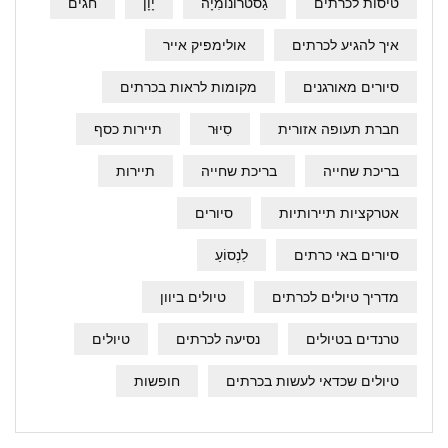
טיסות לכרתים
גַסטרוֹנוֹמִיָה
יָוָן
חגים
איך להגיע לכרתים
אולימפיק אייר
סיורים מאורגנים
מקומות לראות בכרתים
חברת תעופה אזורית
סִיוּר
תיירות כסף
בריכת שחייה
בריכת שחייה
תיירות
אטרקציות תיירותיות
סיורים
סיורים באי כרתים
לִנְסוֹעַ
מדריך טיולים לכרתים
טיולים ביוון
טרנדים בטיולים
נסיעה לכרתים
טיולים
טיולים שכדאי לעשות בכרתים
חופשות