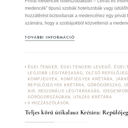
Privát medencék hotelszobákban – Leírás és inform
medencék” típusú szobák hotelszobák vagy üdülőhel
hozzáférést biztosítanak a medencéhez egy privát t
számára, hogy a szobájukból közvetlenül a meden
TOVÁBBI INFORMÁCIÓ
ÉGEI-TENGER
,
ÉGEI-TENGERI LEVEGŐ
,
ÉGEI-
LEGJOBB LÉGITÁRSASÁG
,
OLCSÓ REPÜLŐJEG
KOMPJEGYEK
,
KOMPJEGYEK KRÉTÁRA
,
JÁRA
REPÜLŐJEGYEK KRÉTÁRA
,
GÖRÖGORSZÁG
,
Ü
AIR
,
REGIONÁLIS LÉGITÁRSASÁG
,
IDEGENFO
GÖRÖGORSZÁGBAN
,
UTAZÁS KRÉTÁRA
0
HOZZÁSZÓLÁSOK
Teljes körű útikalauz Krétára: Repülője