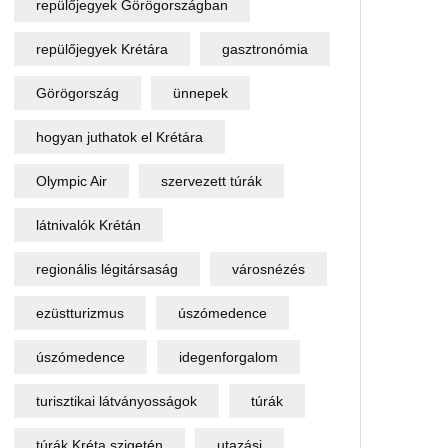
repülőjegyek Görögországban
repülőjegyek Krétára
gasztronómia
Görögország
ünnepek
hogyan juthatok el Krétára
Olympic Air
szervezett túrák
látnivalók Krétán
regionális légitársaság
városnézés
ezüstturizmus
úszómedence
úszómedence
idegenforgalom
turisztikai látványosságok
túrák
túrák Kréta szigetén
utazási