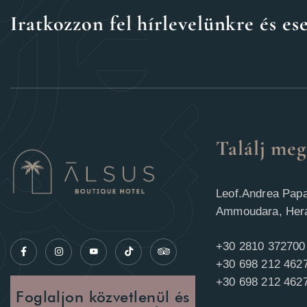
Iratkozzon fel hírlevelünkre és 
Találj me
Leof.Andrea Pap
Ammoudara, Hera
+30 2810 372700
+30 698 212 462
+30 698 212 4627
Foglaljon közvetlenül és