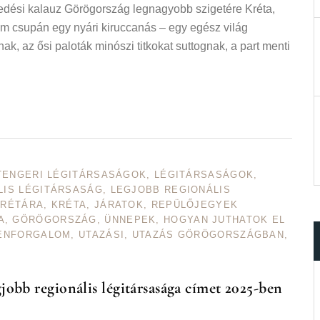
kedési kalauz Görögország legnagyobb szigetére Kréta,
m csupán egy nyári kiruccanás – egy egész világ
, az ősi paloták minószi titkokat suttognak, a part menti
TENGERI LÉGITÁRSASÁGOK
,
LÉGITÁRSASÁGOK
,
LIS LÉGITÁRSASÁG
,
LEGJOBB REGIONÁLIS
KRÉTÁRA
,
KRÉTA
,
JÁRATOK
,
REPÜLŐJEGYEK
A
,
GÖRÖGORSZÁG
,
ÜNNEPEK
,
HOGYAN JUTHATOK EL
ENFORGALOM
,
UTAZÁSI
,
UTAZÁS GÖRÖGORSZÁGBAN
,
jobb regionális légitársasága címet 2025-ben