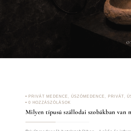
O
PRIVÁT MEDENCE
,
ÚSZÓMEDENCE
,
PRIVÁT, 
0
HOZZÁSZÓLÁSOK
Milyen típusú szállodai szobákban van 