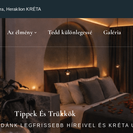
ra, Heraklion KRÉTA
Az élmény
Tedd különlegessé
Galéria
Tippek És Trükkök
DÁNK LEGFRISSEBB HÍREIVEL ÉS KRÉTA U