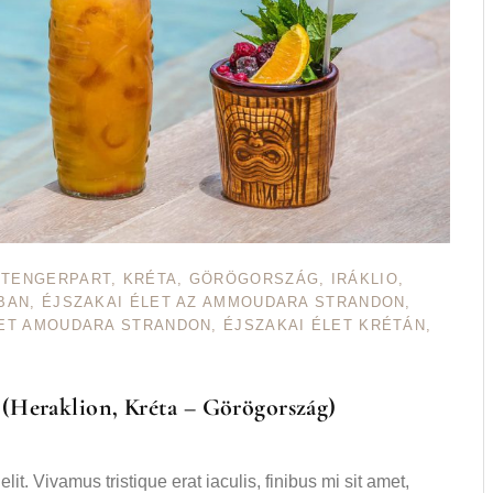
,
TENGERPART
,
KRÉTA
,
GÖRÖGORSZÁG
,
IRÁKLIO
,
BAN
,
ÉJSZAKAI ÉLET AZ AMMOUDARA STRANDON
,
LET AMOUDARA STRANDON
,
ÉJSZAKAI ÉLET KRÉTÁN
,
 (Heraklion, Kréta – Görögország)
it. Vivamus tristique erat iaculis, finibus mi sit amet,