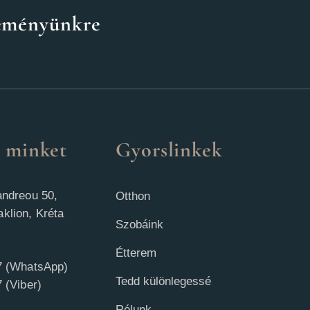
eseményünkre
g minket
Gyorslinkek
andreou 50,
Otthon
klion, Kréta
Szobáink
Étterem
7 (WhatsApp)
Tedd különlegessé
 (Viber)
Rólunk