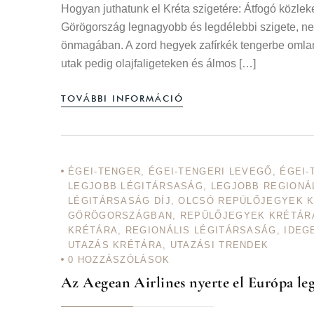
Hogyan juthatunk el Kréta szigetére: Átfogó közle
Görögország legnagyobb és legdélebbi szigete, ne
önmagában. A zord hegyek zafírkék tengerbe omlanak
utak pedig olajfaligeteken és álmos […]
TOVÁBBI INFORMÁCIÓ
ÉGEI-TENGER
,
ÉGEI-TENGERI LEVEGŐ
,
ÉGEI-
LEGJOBB LÉGITÁRSASÁG
,
LEGJOBB REGIONÁ
LÉGITÁRSASÁG DÍJ
,
OLCSÓ REPÜLŐJEGYEK 
GÖRÖGORSZÁGBAN
,
REPÜLŐJEGYEK KRÉTÁR
KRÉTÁRA
,
REGIONÁLIS LÉGITÁRSASÁG
,
IDEG
UTAZÁS KRÉTÁRA
,
UTAZÁSI TRENDEK
0
HOZZÁSZÓLÁSOK
Az Aegean Airlines nyerte el Európa leg