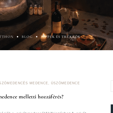
TTHON
BLOG
TIPPEK ÉS TRÜKKÖK
ÚSZÓMEDENCÉS MEDENCE
,
ÚSZÓMEDENCE
medence melletti hozzáférés?