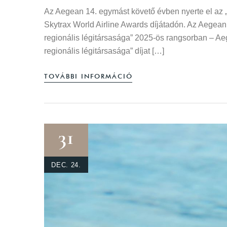
Az Aegean 14. egymást követő évben nyerte el az „
Skytrax World Airline Awards díjátadón. Az Aegean 
regionális légitársasága” 2025-ös rangsorban – Ae
regionális légitársasága” díjat […]
TOVÁBBI INFORMÁCIÓ
31
DEC. 24.