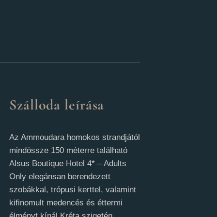
Szálloda leírása
Az Ammoudara homokos strandjától
mindössze 150 méterre található
Alsus Boutique Hotel 4* – Adults
Only elegánsan berendezett
szobákkal, trópusi kerttel, valamint
kifinomult medencés és éttermi
élményt kínál Kréta szigetén,