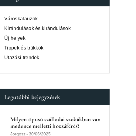
Városkalauzok
Kirándulások és kirándulások
Új helyek
Tippek és trükkök
Utazási trendek
Legutóbbi bejegyzések
Milyen típusú szállodai szobákban van
medence melletti hozzáférés?
Jorgosz
-
30/06/2025