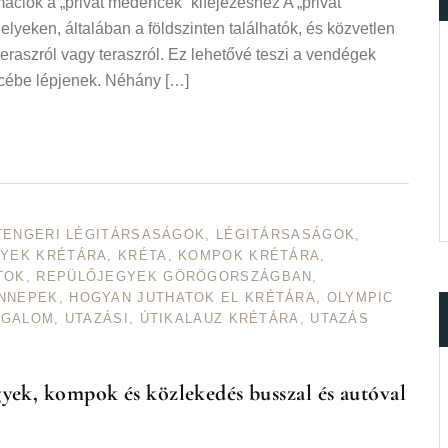
ációk a „privát medencék” kifejezéshez A „privát
yeken, általában a földszinten találhatók, és közvetlen
eraszról vagy teraszról. Ez lehetővé teszi a vendégek
cébe lépjenek. Néhány […]
TENGERI LÉGITÁRSASÁGOK
,
LÉGITÁRSASÁGOK
,
YEK KRÉTÁRA
,
KRÉTA
,
KOMPOK KRÉTÁRA
,
TOK
,
REPÜLŐJEGYEK GÖRÖGORSZÁGBAN
,
NNEPEK
,
HOGYAN JUTHATOK EL KRÉTÁRA
,
OLYMPIC
RGALOM
,
UTAZÁSI
,
ÚTIKALAUZ KRÉTÁRA
,
UTAZÁS
gyek, kompok és közlekedés busszal és autóval