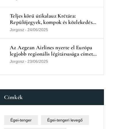
Teljes körű útikalauz Krétára:
Repülőjegyek, kompok és közlekedés
busszal és autóval
Jorgosz
-
24/06/2025
Az Aegean Airlines nyerte el Európa
legjobb regionális légitársasága címet
2025-ben
Jorgosz
-
23/06/2025
Címkék
Égei-tenger
Égei-tengeri levegő