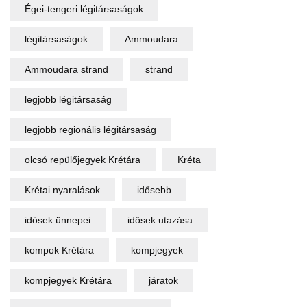
Égei-tengeri légitársaságok
légitársaságok
Ammoudara
Ammoudara strand
strand
legjobb légitársaság
legjobb regionális légitársaság
olcsó repülőjegyek Krétára
Kréta
Krétai nyaralások
idősebb
idősek ünnepei
idősek utazása
kompok Krétára
kompjegyek
kompjegyek Krétára
járatok