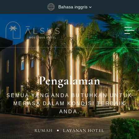
Bahasa inggris
Pengalaman
SEMUA YANG ANDA BUTUHKAN UNTUK
MERASA DALAM KONDISI TERBAIK
ANDA.
RUMAH
LAYANAN HOTEL