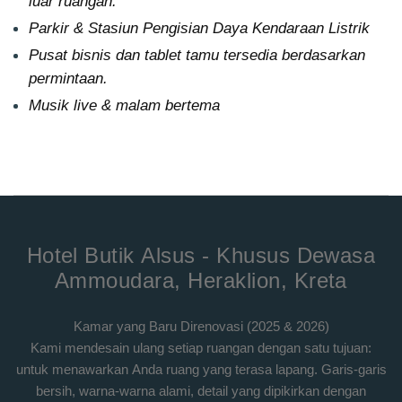
luar ruangan.
Parkir & Stasiun Pengisian Daya Kendaraan Listrik
Pusat bisnis dan tablet tamu tersedia berdasarkan
permintaan.
Musik live & malam bertema
Hotel Butik Alsus - Khusus Dewasa
Ammoudara, Heraklion, Kreta
Kamar yang Baru Direnovasi (2025 & 2026)
Kami mendesain ulang setiap ruangan dengan satu tujuan:
untuk menawarkan Anda ruang yang terasa lapang. Garis-garis
bersih, warna-warna alami, detail yang dipikirkan dengan