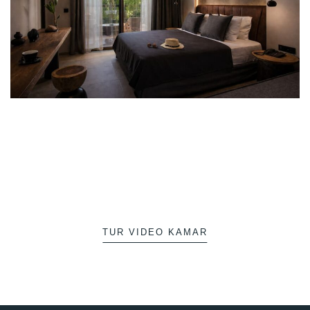
TUR VIDEO KAMAR