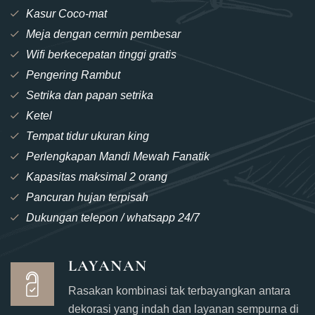
Kasur Coco-mat
Meja dengan cermin pembesar
Wifi berkecepatan tinggi gratis
Pengering Rambut
Setrika dan papan setrika
Tinggalkan Ulasan
Ketel
Penilaian Anda *
Tempat tidur ukuran king
Perlengkapan Mandi Mewah Fanatik
Kapasitas maksimal 2 orang
Pancuran hujan terpisah
Dukungan telepon / whatsapp 24/7
KIRIMKAN ULASAN
LAYANAN
Rasakan kombinasi tak terbayangkan antara
dekorasi yang indah dan layanan sempurna di