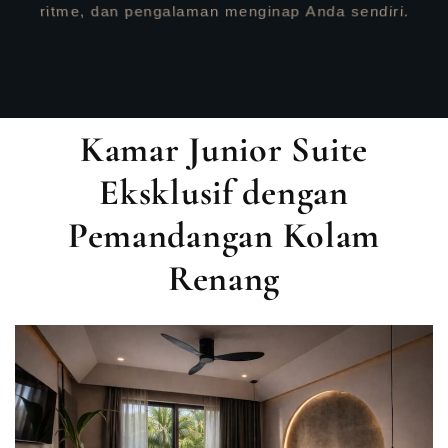
ritme, dan pengalaman menginap Anda sendiri.
Kamar Junior Suite
Eksklusif dengan
Pemandangan Kolam
Renang