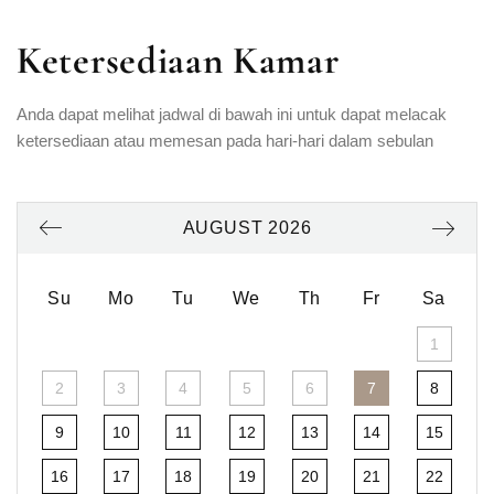
Ketersediaan Kamar
Anda dapat melihat jadwal di bawah ini untuk dapat melacak
ketersediaan atau memesan pada hari-hari dalam sebulan
AUGUST
2026
Su
Mo
Tu
We
Th
Fr
Sa
1
2
3
4
5
6
7
8
9
10
11
12
13
14
15
16
17
18
19
20
21
22