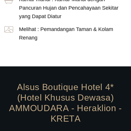
Pancuran Hujan dan Pencahayaan Sekitar
yang Dapat Diatur
Melihat : Pemandangan Taman & Kolam
Renang
Alsus Boutique Hotel 4*
(Hotel Khusus Dewasa)
AMMOUDARA - Heraklion -
KRETA