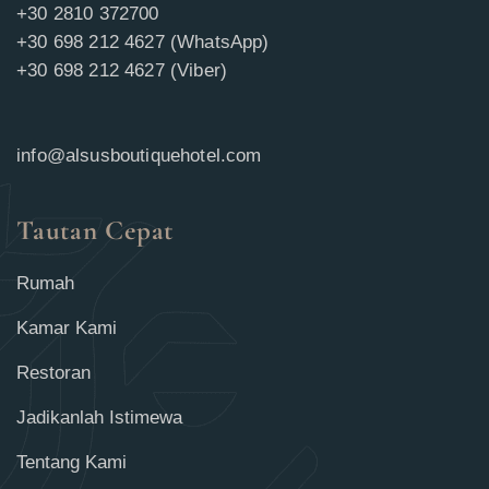
+30 2810 372700
+30 698 212 4627 (WhatsApp)
+30 698 212 4627 (Viber)
info@alsusboutiquehotel.com
Tautan Cepat
Rumah
Kamar Kami
Restoran
Jadikanlah Istimewa
Tentang Kami