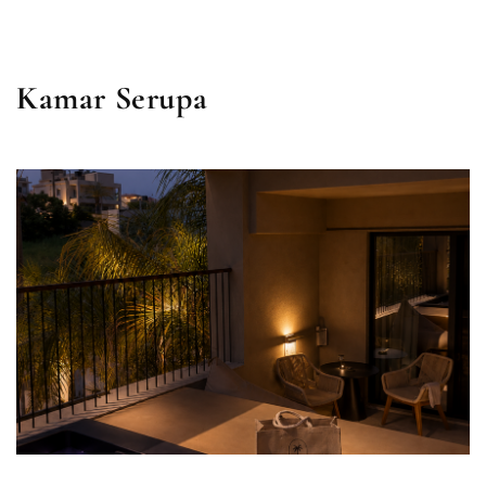
Kamar Serupa