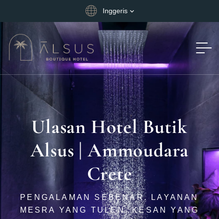
Inggeris
Ulasan Hotel Butik
Alsus | Ammoudara
Crete
PENGALAMAN SEBENAR. LAYANAN
MESRA YANG TULEN. KESAN YANG