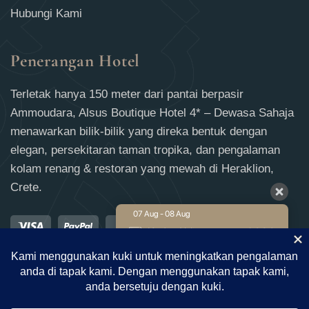
Hubungi Kami
Penerangan Hotel
Terletak hanya 150 meter dari pantai berpasir
Ammoudara, Alsus Boutique Hotel 4* – Dewasa Sahaja
menawarkan bilik-bilik yang direka bentuk dengan
elegan, persekitaran taman tropika, dan pengalaman
kolam renang & restoran yang mewah di Heraklion,
Crete.
07 Aug - 08 Aug
€
232
Kadar Ahli
€
240
Kadar Terbaik
Tempahan
€
286
Expedia
€
286