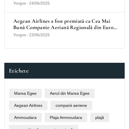
mașina
Yorgos
-
24/06/2025
Aegean Airlines a fost premiată ca Cea Mai
Bună Companie Aeriană Regională din Europa
în 2025
Yorgos
-
23/06/2025
Etichete
Marea Egee
Aerul din Marea Egee
Aegean Airlines
companii aeriene
Ammoudara
Plaja Ammoudara
plajă