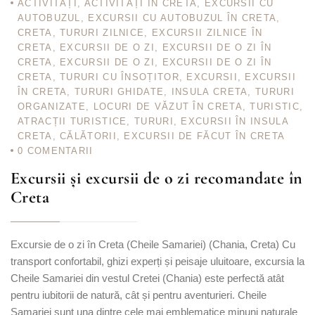
ACTIVITĂȚI
,
ACTIVITĂȚI ÎN CRETA
,
EXCURSII CU
AUTOBUZUL
,
EXCURSII CU AUTOBUZUL ÎN CRETA
,
CRETA
,
TURURI ZILNICE
,
EXCURSII ZILNICE ÎN
CRETA
,
EXCURSII DE O ZI
,
EXCURSII DE O ZI ÎN
CRETA
,
EXCURSII DE O ZI
,
EXCURSII DE O ZI ÎN
CRETA
,
TURURI CU ÎNSOȚITOR
,
EXCURSII
,
EXCURSII
ÎN CRETA
,
TURURI GHIDATE
,
INSULA CRETA
,
TURURI
ORGANIZATE
,
LOCURI DE VĂZUT ÎN CRETA
,
TURISTIC
,
ATRACȚII TURISTICE
,
TURURI
,
EXCURSII ÎN INSULA
CRETA
,
CĂLĂTORII
,
EXCURSII DE FĂCUT ÎN CRETA
0
COMENTARII
Excursii și excursii de o zi recomandate în
Creta
Excursie de o zi în Creta (Cheile Samariei) (Chania, Creta) Cu
transport confortabil, ghizi experți și peisaje uluitoare, excursia la
Cheile Samariei din vestul Cretei (Chania) este perfectă atât
pentru iubitorii de natură, cât și pentru aventurieri. Cheile
Samariei sunt una dintre cele mai emblematice minuni naturale