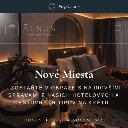
Angličtina
Nové Miesta
- ZOSTAŇTE V OBRAZE S NAJNOVŠÍMI
SPRÁVAMI Z NAŠICH HOTELOVÝCH A
CESTOVNÝCH TIPOV NA KRÉTU -
DOMOV
BLOG
NOVÉ MIESTA