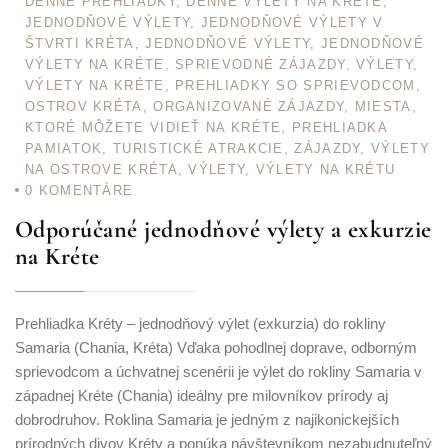
DENNÉ PREHLIADKY
,
DENNÉ VÝLETY NA KRÉTE
,
JEDNODŇOVÉ VÝLETY
,
JEDNODŇOVÉ VÝLETY V
ŠTVRTI KRÉTA
,
JEDNODŇOVÉ VÝLETY
,
JEDNODŇOVÉ
VÝLETY NA KRÉTE
,
SPRIEVODNÉ ZÁJAZDY
,
VÝLETY
,
VÝLETY NA KRÉTE
,
PREHLIADKY SO SPRIEVODCOM
,
OSTROV KRÉTA
,
ORGANIZOVANÉ ZÁJAZDY
,
MIESTA,
KTORÉ MÔŽETE VIDIEŤ NA KRÉTE
,
PREHLIADKA
PAMIATOK
,
TURISTICKÉ ATRAKCIE
,
ZÁJAZDY
,
VÝLETY
NA OSTROVE KRÉTA
,
VÝLETY
,
VÝLETY NA KRÉTU
0
KOMENTÁRE
Odporúčané jednodňové výlety a exkurzie
na Kréte
Prehliadka Kréty – jednodňový výlet (exkurzia) do rokliny
Samaria (Chania, Kréta) Vďaka pohodlnej doprave, odborným
sprievodcom a úchvatnej scenérii je výlet do rokliny Samaria v
západnej Kréte (Chania) ideálny pre milovníkov prírody aj
dobrodruhov. Roklina Samaria je jedným z najikonickejších
prírodných divov Kréty a ponúka návštevníkom nezabudnuteľný