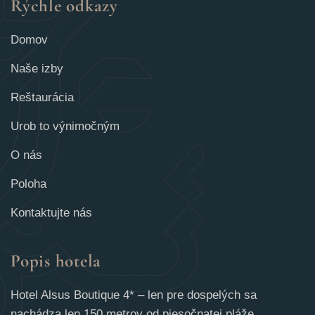
Rýchle odkazy
Domov
Naše izby
Reštaurácia
Urob to výnimočným
O nás
Poloha
Kontaktujte nás
Popis hotela
Hotel Alsus Boutique 4* – len pre dospelých sa
nachádza len 150 metrov od piesočnatej pláže