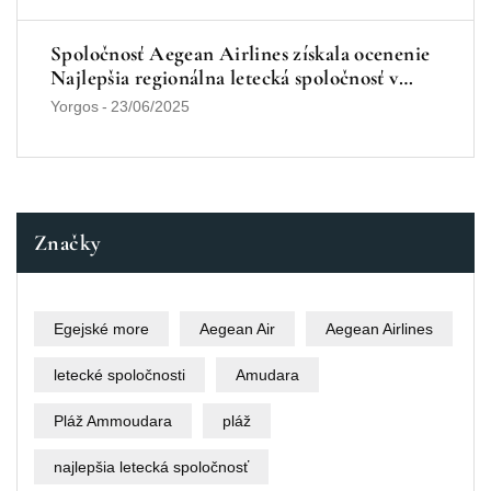
Spoločnosť Aegean Airlines získala ocenenie
Najlepšia regionálna letecká spoločnosť v
Európe v roku 2025
Yorgos
-
23/06/2025
Značky
Egejské more
Aegean Air
Aegean Airlines
letecké spoločnosti
Amudara
Pláž Ammoudara
pláž
najlepšia letecká spoločnosť