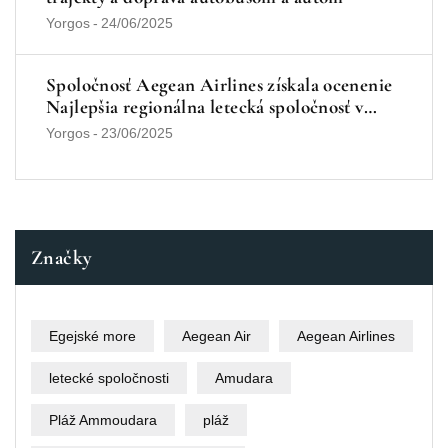
Yorgos
-
24/06/2025
Spoločnosť Aegean Airlines získala ocenenie
Najlepšia regionálna letecká spoločnosť v
Európe v roku 2025
Yorgos
-
23/06/2025
Značky
Egejské more
Aegean Air
Aegean Airlines
letecké spoločnosti
Amudara
Pláž Ammoudara
pláž