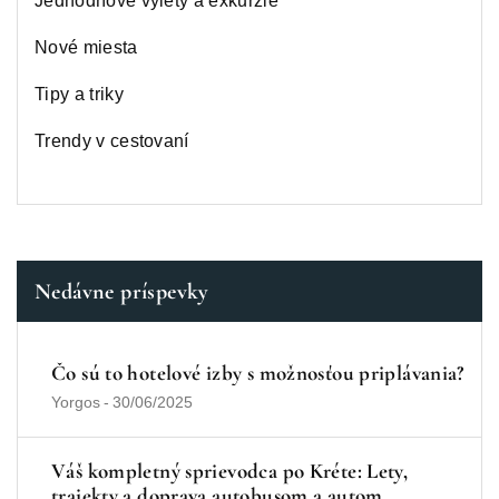
Jednodňové výlety a exkurzie
Nové miesta
Tipy a triky
Trendy v cestovaní
Nedávne príspevky
Čo sú to hotelové izby s možnosťou priplávania?
Yorgos
-
30/06/2025
Váš kompletný sprievodca po Kréte: Lety,
trajekty a doprava autobusom a autom