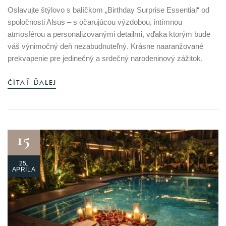
Oslavujte štýlovo s balíčkom „Birthday Surprise Essential“ od
spoločnosti Alsus – s očarujúcou výzdobou, intímnou
atmosférou a personalizovanými detailmi, vďaka ktorým bude
váš výnimočný deň nezabudnuteľný. Krásne naaranžované
prekvapenie pre jedinečný a srdečný narodeninový zážitok.
ČÍTAŤ ĎALEJ
15
25.
APRÍLA