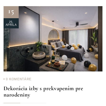
15
25.
APRÍLA
0
KOMENTÁRE
Dekorácia izby s prekvapením pre
narodeniny