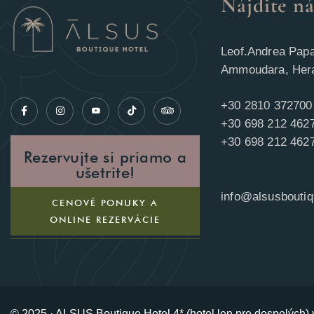
Nájdite ná
Leof.Andrea Pap
Ammoudara, Hera
+30 2810 372700
+30 698 212 462
+30 698 212 4627
Rezervujte si priamo a
ušetrite!
info@alsusbouti
CENOVÉ PONUKY A
ONLINE REZERVÁCIE
© 2025 · ALSUS Boutique Hotel 4* (hotel len pre dospelých)