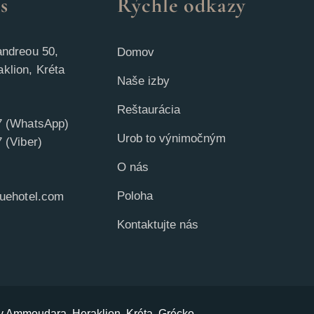
s
Rýchle odkazy
andreou 50,
Domov
klion, Kréta
Naše izby
Reštaurácia
7 (WhatsApp)
Urob to výnimočným
 (Viber)
O nás
Poloha
quehotel.com
Kontaktujte nás
 v Ammoudara, Heraklion, Kréta, Grécko