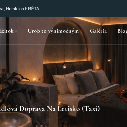
ra, Heraklion KRÉTA
ážitok
Urob to výnimočným
Galéria
Blo
dlová Doprava Na Letisko (taxi)