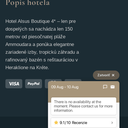
Popis hotela
Hotel Alsus Boutique 4* – len pre
dospelých sa nachádza len 150
metrov od piesočnatej pláže
Ammoudara a ponúka elegantne
zariadené izby, tropickú záhradu a
rafinovaný bazén s reštauráciou v
Heraklione na Kréte.
Zatvoriť
09 Aug - 10 Aug
There is no availability at the
moment. Please contact us for more
information.
9.1
/
10
Recenzie