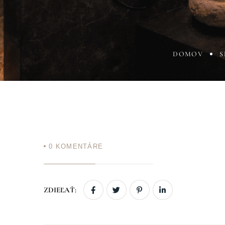
DOMOV
S
0
KOMENTÁRE
ZDIEĽAŤ: