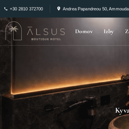
+30 2810 372700
Andrea Papandreou 50, Ammouda
Domov
Izby
Z
Kyva