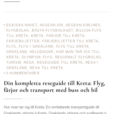
EGEISKA HAVET
,
AEGEAN AIR
,
AEGEAN AIRLINES
,
FLYGBOLAG
,
BÄSTA FLYGBOLAGET
,
BILLIGA FLYG
TILL KRETA
,
KRETA
,
FÄRJOR TILL KRETA
,
FÄRJEBILJETTER
,
FÄRJEBILJETTER TILL KRETA
,
FLYG
,
FLYG I GREKLAND
,
FLYG TILL KRETA
,
GREKLAND
,
HELGDAGAR
,
HUR MAN TAR SIG TILL
KRETA
,
OLYMPISK FLYG
,
REGIONALT FLYGBOLAG
,
TURISM
,
RESA
,
RESEGUIDE TILL KRETA
,
RESA I
GREKLAND
,
RESA TILL KRETA
0
KOMMENTARER
Din kompletta reseguide till Kreta: Flyg,
färjor och transport med buss och bil
Hur man tar sig till Kreta: En omfattande transportguide till
Greklands största ö Kreta, Greklands största och sydligaste ö,