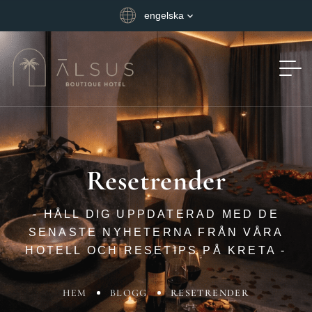
engelska
Resetrender
- HÅLL DIG UPPDATERAD MED DE
SENASTE NYHETERNA FRÅN VÅRA
HOTELL OCH RESETIPS PÅ KRETA -
HEM
BLOGG
RESETRENDER