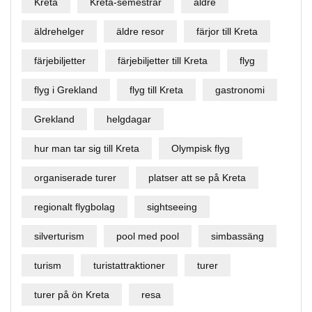
Kreta
Kreta-semestrar
äldre
äldrehelger
äldre resor
färjor till Kreta
färjebiljetter
färjebiljetter till Kreta
flyg
flyg i Grekland
flyg till Kreta
gastronomi
Grekland
helgdagar
hur man tar sig till Kreta
Olympisk flyg
organiserade turer
platser att se på Kreta
regionalt flygbolag
sightseeing
silverturism
pool med pool
simbassäng
turism
turistattraktioner
turer
turer på ön Kreta
resa