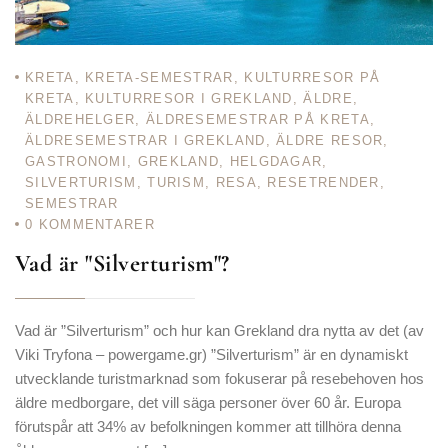
KRETA
,
KRETA-SEMESTRAR
,
KULTURRESOR PÅ
KRETA
,
KULTURRESOR I GREKLAND
,
ÄLDRE
,
ÄLDREHELGER
,
ÄLDRESEMESTRAR PÅ KRETA
,
ÄLDRESEMESTRAR I GREKLAND
,
ÄLDRE RESOR
,
GASTRONOMI
,
GREKLAND
,
HELGDAGAR
,
SILVERTURISM
,
TURISM
,
RESA
,
RESETRENDER
,
SEMESTRAR
0
KOMMENTARER
Vad är "Silverturism"?
Vad är ”Silverturism” och hur kan Grekland dra nytta av det (av
Viki Tryfona – powergame.gr) ”Silverturism” är en dynamiskt
utvecklande turistmarknad som fokuserar på resebehoven hos
äldre medborgare, det vill säga personer över 60 år. Europa
förutspår att 34% av befolkningen kommer att tillhöra denna