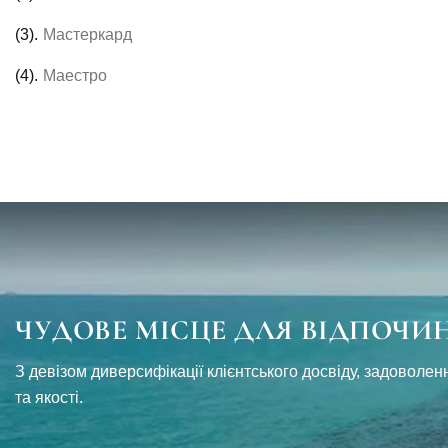
(3).
Мастеркард
(4).
Маестро
Ч
У
Д
О
В
Е
М
І
С
Ц
Е
Д
Л
Я
В
І
Д
П
О
Ч
И
З девізом диверсифікації клієнтського досвіду, задовол
та якості.