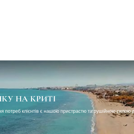
Н
К
У
Н
А
К
Р
И
Т
І
ення потреб клієнтів є нашою пристрастю та рушійною силою