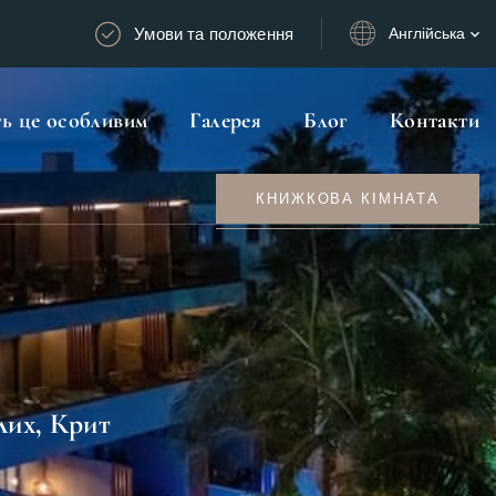
Умови та положення
Англійська
ть це особливим
Галерея
Блог
Контакти
КНИЖКОВА КІМНАТА
лих, Крит