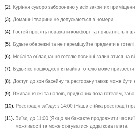
(2).
Куріння суворо заборонено у всіх закритих приміщенн
(3).
Домашні тварини не допускаються в номери.
(4).
Гостей просять поважати комфорт та приватність інших,
(5).
Будьте обережні та не переміщуйте предмети в готелі ч
(6).
Меблі та обладнання готелю повинні залишатися на ві
(7).
Будь-яке пошкодження майна готелю може призвести д
(8).
Доступ до зон басейну та ресторану також може бути н
(9).
Вживання їжі та напоїв, придбаних поза готелем, забо
(10).
Реєстрація заїзду: з 14:00 (Наша стійка реєстрації п
(11).
Виїзд: до 11:00 (Якщо ви бажаєте продовжити час виїз
можливості та може стягуватися додаткова плата.