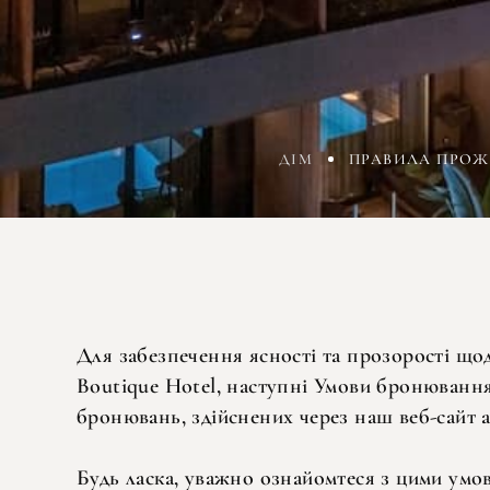
ДІМ
ПРАВИЛА ПРОЖИ
Для забезпечення ясності та прозорості що
Boutique Hotel, наступні Умови бронювання
бронювань, здійснених через наш веб-сайт а
Будь ласка, уважно ознайомтеся з цими умо