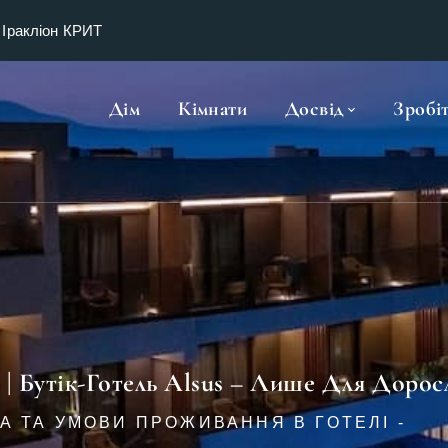
 Іракліон КРИТ
Дім
Кімнати
Досвід
Зробі
 Бутік-Готель Alsus – Лише Для Дорос
А ТА УМОВИ ПРОЖИВАННЯ В ГОТЕЛІ -