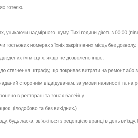
ях готелю.
 уникаючи надмірного шуму. Тихі години діють з 00:00 (півн
и гостьових номерах з їхніх закріплених місць без дозволу.
дведених їм місцях, якщо не дозволено інше.
о стягнення штрафу, що покриває витрати на ремонт або з
аданий стороннім відвідувачам, за умови наявності та на ро
ронено в ресторані та зонах басейну.
рацює цілодобово та без вихідних.)
ду, будь ласка, зв'яжіться з рецепцією вранці в день виїзду.