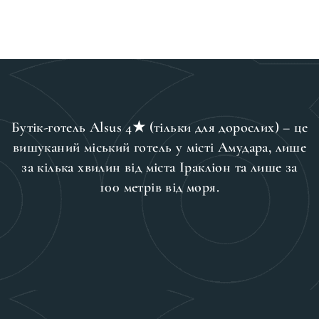
Бутік-готель Alsus 4★ (тільки для дорослих) – це
вишуканий міський готель у місті Амудара, лише
за кілька хвилин від міста Іракліон та лише за
100 метрів від моря.