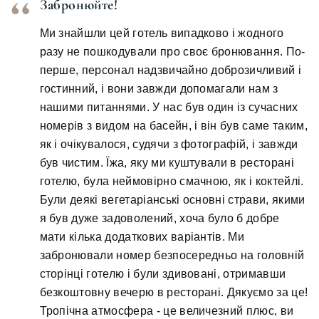
Забронюйте!
Ми знайшли цей готель випадково і жодного
разу не пошкодували про своє бронювання. По-
перше, персонал надзвичайно доброзичливий і
гостинний, і вони завжди допомагали нам з
нашими питаннями. У нас був один із сучасних
номерів з видом на басейн, і він був саме таким,
як і очікувалося, судячи з фотографій, і завжди
був чистим. Їжа, яку ми куштували в ресторані
готелю, була неймовірно смачною, як і коктейлі.
Були деякі вегетаріанські основні страви, якими
я був дуже задоволений, хоча було б добре
мати кілька додаткових варіантів. Ми
забронювали номер безпосередньо на головній
сторінці готелю і були здивовані, отримавши
безкоштовну вечерю в ресторані. Дякуємо за це!
Тропічна атмосфера - це величезний плюс, ви