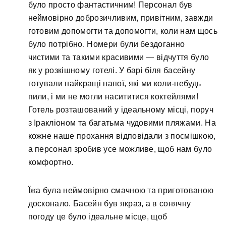
було просто фантастичним! Персонал був
неймовірно доброзичливим, привітним, завжди
готовим допомогти та допомогти, коли нам щось
було потрібно. Номери були бездоганно
чистими та такими красивими — відчуття було
як у розкішному готелі. У барі біля басейну
готували найкращі напої, які ми коли-небудь
пили, і ми не могли насититися коктейлями!
Готель розташований у ідеальному місці, поруч
з Іракліоном та багатьма чудовими пляжами. На
кожне наше прохання відповідали з посмішкою,
а персонал зробив усе можливе, щоб нам було
комфортно.
Їжа була неймовірно смачною та приготованою
досконало. Басейн був якраз, а в сонячну
погоду це було ідеальне місце, щоб