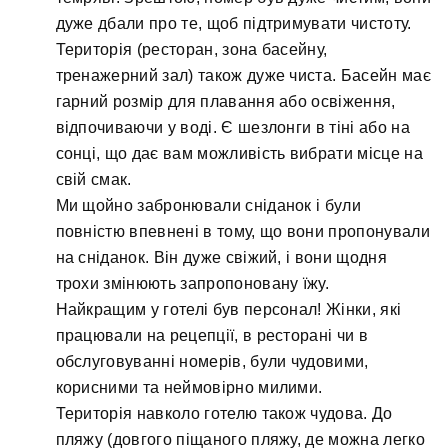
дуже дбали про те, щоб підтримувати чистоту.
Територія (ресторан, зона басейну,
тренажерний зал) також дуже чиста. Басейн має
гарний розмір для плавання або освіження,
відпочиваючи у воді. Є шезлонги в тіні або на
сонці, що дає вам можливість вибрати місце на
свій смак.
Ми щойно забронювали сніданок і були
повністю впевнені в тому, що вони пропонували
на сніданок. Він дуже свіжий, і вони щодня
трохи змінюють запропоновану їжу.
Найкращим у готелі був персонал! Жінки, які
працювали на рецепції, в ресторані чи в
обслуговуванні номерів, були чудовими,
корисними та неймовірно милими.
Територія навколо готелю також чудова. До
пляжу (довгого піщаного пляжу, де можна легко