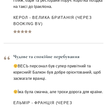
Пляж, бари та ресторани поруч. Коротка поїздка
на таксі до Іракліона.
КЕРОЛ - ВЕЛИКА БРИТАНІЯ (ЧЕРЕЗ
BOOKING BV)
Чудове та спокійне перебування
ВЕСЬ персонал був супер привітний та
корисний! Балкон був добре орієнтований, щоб
засмагати вранці.
Їжа була смачна, але трохи дорога для країни.
ЕЛЬМІР - ФРАНЦІЯ (ЧЕРЕЗ