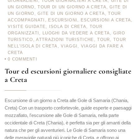
GIORNALIERI
,
TOUR GIORNALIERI A CRETA
,
GITE DI
UN GIORNO
,
TOUR DI UN GIORNO A CRETA
,
GITE DI
UN GIORNO
,
GITE DI UN GIORNO A CRETA
,
TOUR
ACCOMPAGNATI
,
ESCURSIONI
,
ESCURSIONI A CRETA
,
VISITE GUIDATE
,
ISOLA DI CRETA
,
TOUR
ORGANIZZATI
,
LUOGHI DA VEDERE A CRETA
,
GIRO
TURISTICO
,
ATTRAZIONI TURISTICHE
,
TOUR
,
TOUR
NELL'ISOLA DI CRETA
,
VIAGGI
,
VIAGGI DA FARE A
CRETA
0
COMMENTI
Tour ed escursioni giornaliere consigliate
a Creta
Escursione di un giorno a Creta alle Gole di Samaria (Chania,
Creta) Con un trasporto confortevole, guide esperte e paesaggi
mozzafiato, l'escursione alle Gole di Samaria, nella parte
occidentale di Creta (Chania), è perfetta sia per gli amanti della
natura che per gli avventurieri. Le Gole di Samaria sono una
delle meraviglie naturali più iconiche di Creta, e offrono ai