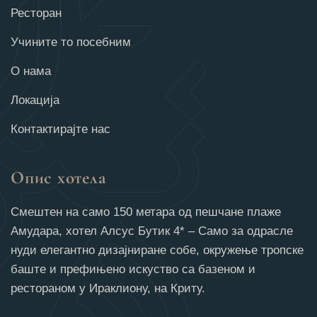
Ресторан
Учините то посебним
О нама
Локација
Контактирајте нас
Опис хотела
Смештен на само 150 метара од пешчане плаже
Амудара, хотел Алсус Бутик 4* – Само за одрасле
нуди елегантно дизајниране собе, окружење тропске
баште и префињено искуство са базеном и
рестораном у Ираклиону, на Криту.